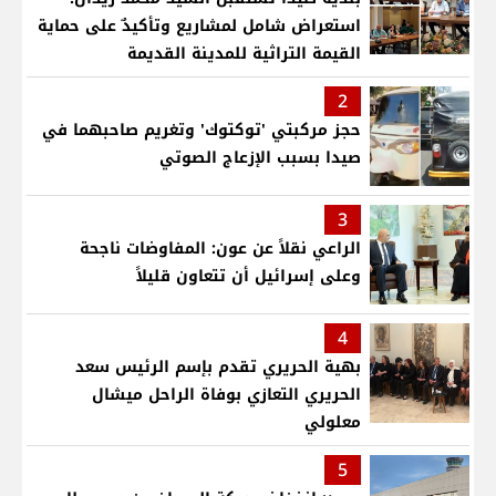
استعراض شامل لمشاريع وتأكيدٌ على حماية
القيمة التراثية للمدينة القديمة
2
حجز مركبتي 'توكتوك' وتغريم صاحبهما في
صيدا بسبب الإزعاج الصوتي
3
الراعي نقلاً عن عون: المفاوضات ناجحة
وعلى إسرائيل أن تتعاون قليلاً
4
بهية الحريري تقدم بإسم الرئيس سعد
الحريري التعازي بوفاة الراحل ميشال
معلولي
5