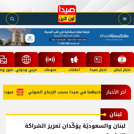
اخبار لبنان
اخبار صيدا
اعلانات
منوعات
عربي ودولي
صور وفي
آخر الأخبار
توك' وتغريم صاحبهما في صيدا بسبب الإزعاج الصوتي
عبود: إنخفاض حركة المس
لبنان
لبنان والسعوديّة يؤكّدان تعزيز الشراكة