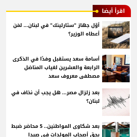
اقرأ أيضا
أوّل جهاز "ستارلينك" في لبنان... لمَن
أعطاه الوزير؟
أسامة سعد يستقبل وفدًا في الذكرى
الرابعة والعشرين لغياب المناضل
مصطفى معروف سعد
بعد زلزال مصر... هل يجب أن نخاف في
لبنان؟
بعد شكاوى المواطنين.. 5 محاضر ضبط
بحق أصحاب المولدات في صيدا