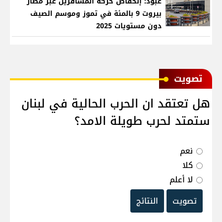
عبود: إنخفاض حركة المسافرين عبر مطار
بيروت 9 بالمئة في تموز وموسم الصيف
دون مستويات 2025
ﺗﺼﻮﻳﺖ
هل تعتقد ان الحرب الحالية في لبنان
ستمتد لحرب طويلة الامد؟
نعم
كلا
لا أعلم
تصويت
النتائج