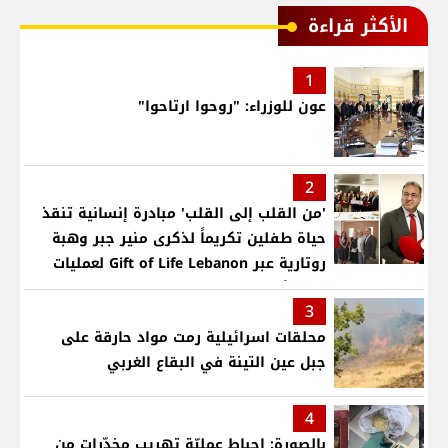
الأكثر قراءة
1
عون للوزراء: "روحوا ارتاحوا"
2
'من القلب إلى القلب' مبادرة إنسانية تنقذ
حياة طفلين تكريماً لذكرى منير جبر وهبة
روتارية عبر Gift of Life Lebanon لعمليات
قلب لأطفال في مستشفى حمود الجامعي
3
محلقات اسرائيلية رمت مواد حارقة على
جبل عين التينة في البقاع الغربي
4
بالصورة: إحباط عمليّة تهريب مخدّرات من