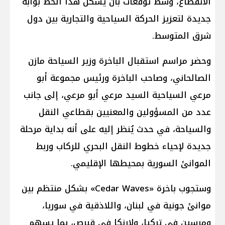
الانقطاع، وسط توقعات بأن يشكل هذا الخط بوابة
جديدة لتعزيز الحركة السياحية والتجارية بين دول
شرق المتوسط.
وحضر مراسم استقبال الباخرة وزير السياحة مازن
الصالحاني، وصاحب الباخرة ورئيس مجموعة أبو
مرعي السياحية السيد مرعي أبو مرعي، إلى جانب
عدد من المسؤولين والمعنيين بقطاعي النقل
والسياحة، في حدث يُنظر إليه على أنه بداية مرحلة
جديدة لإحياء خطوط النقل البحري للركاب وربط
الموانئ السورية بمحيطها الإقليمي.
وستجوب باخرة «Cedar Waves» بشكل منتظم بين
موانئ جونية في لبنان، واللاذقية في سوريا،
ومرسين في تركيا، ولارنكا في قبرص، بما يسهم