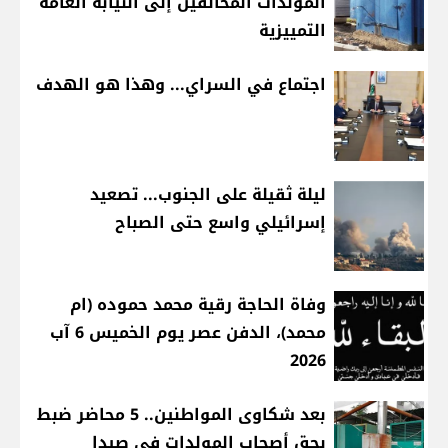
المولدات المخالفين إلى النيابة العامة
التمييزية
اجتماع في السراي... وهذا هو الهدف
ليلة ثقيلة على الجنوب... تصعيد
إسرائيلي واسع حتى الصباح
وفاة الحاجة رقية محمد حموده (ام
محمد)، الدفن عصر يوم الخميس 6 آب
2026
بعد شكاوى المواطنين.. 5 محاضر ضبط
بحق أصحاب المولدات في صيدا