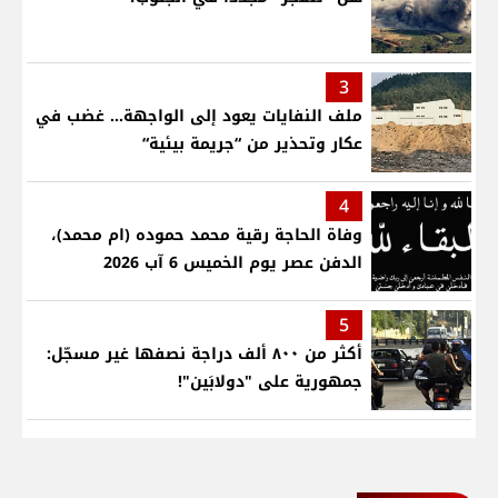
3
ملف النفايات يعود إلى الواجهة… غضب في
عكار وتحذير من “جريمة بيئية“
4
وفاة الحاجة رقية محمد حموده (ام محمد)،
الدفن عصر يوم الخميس 6 آب 2026
5
أكثر من ٨٠٠ ألف دراجة نصفها غير مسجّل:
جمهورية على "دولابَين"!