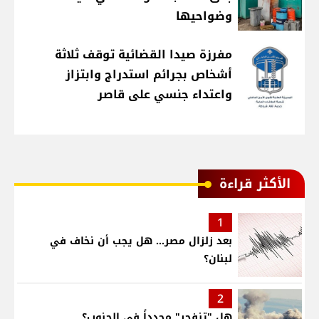
وضواحيها
مفرزة صيدا القضائية توقف ثلاثة
أشخاص بجرائم استدراج وابتزاز
واعتداء جنسي على قاصر
الأكثر قراءة
1
بعد زلزال مصر... هل يجب أن نخاف في
لبنان؟
2
هل "تنفجر" مجدداً في الجنوب؟