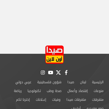
instagram
youtube
twitter
facebook
الرئيسية
لبنان
صيدا
شؤون فلسطينية
عربي دولي
منوعات
إقتصاد وأعمال
صحة وطب
تكنولوجيا
رياضة
متفرقات
متفرقات صيدا
وفيات
إعــلانات
إخترنا لكم
صور وفيديو
أرشيف