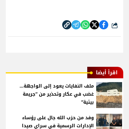
شارك
اقرأ أيضا
ملف النفايات يعود إلى الواجهة…
غضب في عكار وتحذير من “جريمة
بيئية“
وفد من حزب الله جال على رؤساء
الإدارات الرسمية في سراي صيدا