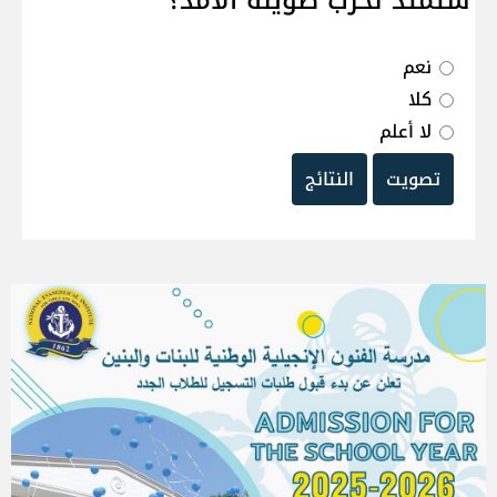
ستمتد لحرب طويلة الامد؟
نعم
كلا
لا أعلم
تصويت
النتائج