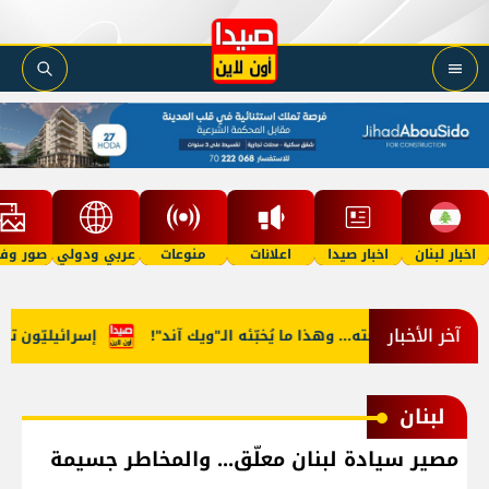
اخبار لبنان
اخبار صيدا
اعلانات
منوعات
عربي ودولي
صور وفي
آخر الأخبار
الى طبيعته... وهذا ما يُخبّئه الـ"ويك آند"!
إسرائيليّون تسلّلوا
لبنان
مصير سيادة لبنان معلّق... والمخاطر جسيمة