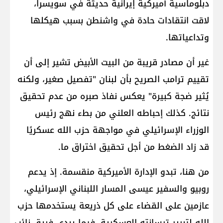
دبلوماسية أميركية إيرانية حديثة في سويسرا،
لاقت انتقادات حادة في واشنطن بسبب هيكلها
وتداعياتها.
غير أن مصادر قريبة من البيت الأبيض تشير إلى أن
تقييم ترامب الصريح بأن لبنان "تفصيل صغير، ولكنه
يُثير ضجة كبيرة" يعكس نفاذ صبره من عدم تحقيق
نتائج. كذلك إحباطه العلني من بطء نهج رئيس
الوزراء الإسرائيلي في مواجهة حزب الله عسكريًا
قد زاد الضغط من أجل تحقيق اختراق ما.
من هنا، تبدو الإدارة الأميركية منقسمة. إذ يدعم
روبيو والسفير عيسى المسار اللبناني الإسرائيلي،
عازمين على القضاء على كل ذريعة يستخدمها حزب
الله لتبرير ترسانته العسكرية. فيما يبدي فريق نائب