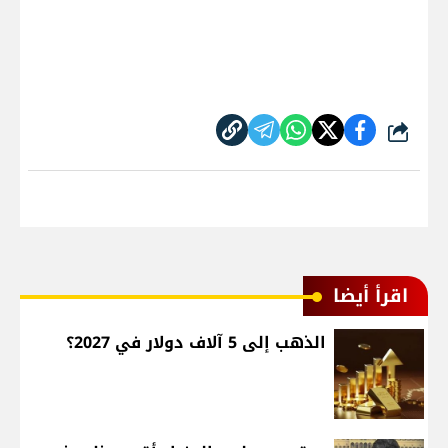
شارك
اقرأ أيضا
الذهب إلى 5 آلاف دولار في 2027؟