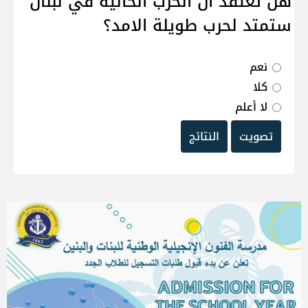
هل تعتقد ان الحرب الحالية في لبنان
ستمتد لحرب طويلة الامد؟
نعم
كلا
لا أعلم
تصويت
النتائج