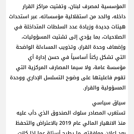
‏المؤسسية لمصرف لبنان، وتفتيت مراكز القرار
داخله، والحد من استقلالية مؤسساته، عبر استحداث
هيئات جديدة ‏وزيادة عدد السلطات المتداخلة في
الصلاحيات، بما يؤدي إلى تشتيت المسؤوليات،
وإضعاف وحدة القرار، وتذويب ‏المساءلة الواضحة
التي تشكل ركناً أساسياً في حسن إدارة أي
مؤسسة عامة، ولا سيما المصارف المركزية التي
تقوم ‏فاعليتها على وضوح التسلسل الإداري ووحدة
المسؤولية والقرار.‏
سياق سياسي
تستغرب المصادر سلوك الصندوق الذي دأب عليه
منذ الانهيار المالي عام 2019 بالاعتراض والتحفظ
بعد إعلان ‏موافقته، ما يطرح أسئلة عما إذا كانت