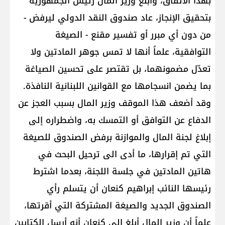
بهذا الاتفاق، وأبلغ وزير المال رئيس الجمهورية
بتحقيق الإنجاز، عاد ‏صندوق النقد الدولي ليرفض -
من دون أي مبرر أو تفسير مقنع - الصيغة
التوافقية، علماً أنها لا تمس جوهر المادتين ‏ولا
تعدّل مضمونهما، بل تقتصر على تحسين الصياغة
بما يضمن انسجامها مع القوانين اللبنانية النافذة.
وقد ‏أضعف هذا الموقف وزير المال بسبب العجز عن
الدفاع عن التوافق أو التمسك به، واضطراره إلى
إبلاغ لجنة المال ‏والموازنة برفض الصندوق للصيغة
التي تم إقرارها، ما أدى الى ترحيل البحث في
هاتين المادتين في جلسة اللجنة، بعدما ‏اشترط
رئيسها النائب إبراهيم كنعان أن يتسلم رأي
الصندوق الجديد والصيغة المشتركة التي أقرتها،
علماً أن وزير ‏المال أبلغ إلى كنعان أنه أرسل الكتابين