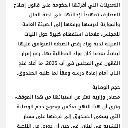
التعديلات التي أقرتها الحكومة على قانون إصلاح
المصارف تمهيداً لإحالتها ‏على لجنة المال
والموازنة لدرسها ورفعها إلى الهيئة العامة
للمجلس، علامات استفهام كبيرة حول النيات
المبيتة لديه ‏وراء رفض الصيغة المتوافق عليها
لبنانياً، بعدما كان وراء المطالبة بها، رغم إقرار
القانون في المجلس في آب 2025، ما ‏أعاد فتح
الباب أمام إعادة درسه وفقاً لما طلبه الصندوق.‏
حجم الوصاية
مصادر وزارية تعبّر عن استيائها من هذا الموقف،
وترى أن هذا النهج يعكس بوضوح حجم الوصاية
التي يسعى ‏الصندوق إلى فرضها على مسار
التشريع في لبنان، في حين أن دوره، من الناحية