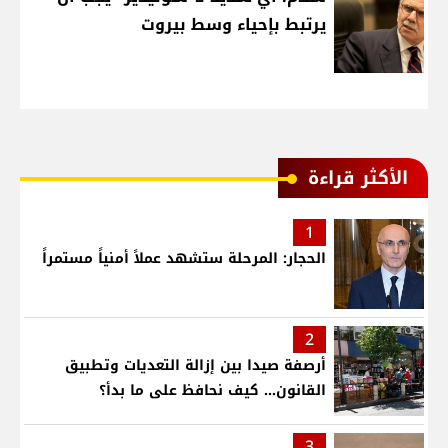
يرتبط بإحياء وسط بيروت
الأكثر قراءة
1
الحجار: المرحلة ستشهد عملاً أمنياً مستمراً
2
أرصفة صيدا بين إزالة التعديات وتطبيق
القانون... كيف نحافظ على ما بدأ؟
3