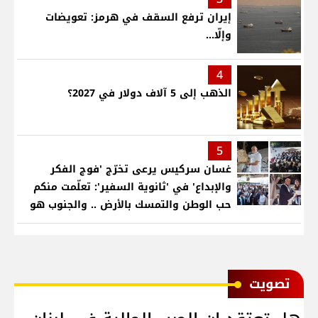
إيران ترفع السقف في هرمز: تعويضات
وإلّا...
4
الذهب إلى 5 آلاف دولار في 2027؟
5
غسان سركيس يرعى تخرّج 'فوج الفكر
والإبداع' في 'ثانوية السفير': تعلّمت منكم
حب الوطن والتمسك بالأرض .. والجنوب هو
عزة وكرامة لبنان
ﺗﺼﻮﻳﺖ