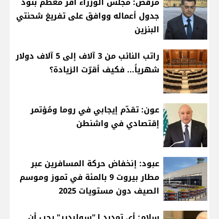
مرقص: مجلس الوزراء أقر معظم بنود
جدول أعماله ووافق على تفريغ شحنتي
البنزين
راتب النائب من 3 آلاف إلى 5 آلاف دولار
شهرياً... فكيف أقرّت الزيادة؟
عون: تقدّم إيجابي في روما ومُؤتمر
إقتصادي في واشنطن
عبود: إنخفاض حركة المسافرين عبر
مطار بيروت 9 بالمئة في تموز وموسم
الصيف دون مستويات 2025
سلام: أي تمديد لـ"سوليدير" يجب أن