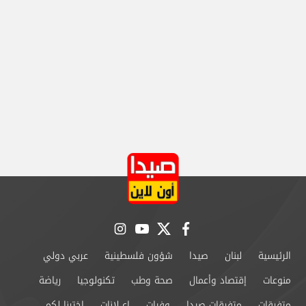
instagram
youtube
twitter
facebook
الرئيسية
لبنان
صيدا
شؤون فلسطينية
عربي دولي
منوعات
إقتصاد وأعمال
صحة وطب
تكنولوجيا
رياضة
متفرقات
متفرقات صيدا
وفيات
إعــلانات
إخترنا لكم