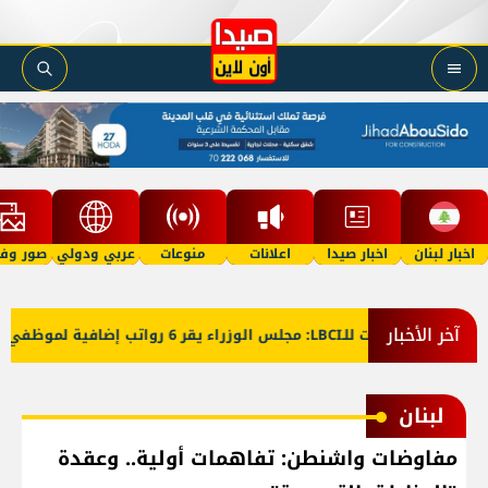
اخبار لبنان
اخبار صيدا
اعلانات
منوعات
عربي ودولي
صور وفي
آخر الأخبار
معلومات للـLBCI: مجلس الوزراء يقر 6 رواتب إضافية لموظفي القطاع العام وصرف الفروقات بأثر رجعي منذ آذار
لبنان
مفاوضات واشنطن: تفاهمات أولية.. وعقدة