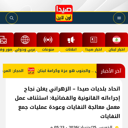
اخبار لبنان
اخبار صيدا
اعلانات
منوعات
عربي ودولي
صور وفي
آخر الأخبار
التمسك بالأرض .. والجنوب هو عزة وكرامة لبنان
الحجار: المرحلة 
اتحاد بلديات صيدا – الزهراني يعلن نجاح
إجراءاته القانونية والقضائية: استئناف عمل
معمل معالجة النفايات وعودة عمليات جمع
النفايات
الخميس 25/حزيران/2026 - 05:23 م