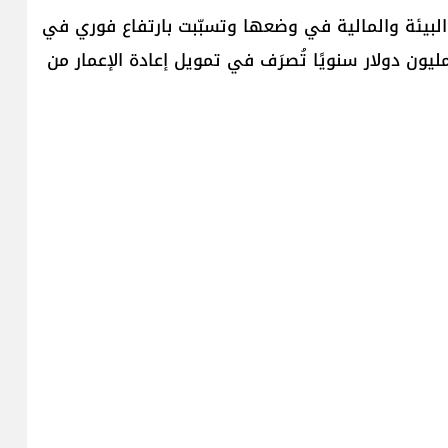
البيئة والمالية في وضعها وتسبّبت بارتفاع فوري في
سعار، ليست سوى طريقة ملتوية لتأمين نحو 380 مليون دولار سنويًا تُصرَف في تمويل إعادة الإعمار من