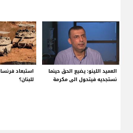
العميد اللينو: يضيع الحق حينما
استبعاد فرنسا ج
نستجديه فيتحول الى مكرمة
للبنان؟