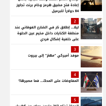
إعادة فتح مضيق هرمز وخام برنت تجاوز
84 دولاراً للبرميل
2
ليلا... إطلاق نار في الشارع الفوقاني عند
منطقة الكنايات داخل مخيم عين الحلوة
على خلفية إشكال فردي
3
موفد أميركي "مهمّ" إلى بيروت
4
المفاوضات على المحكّ... فما مصيرها؟
5