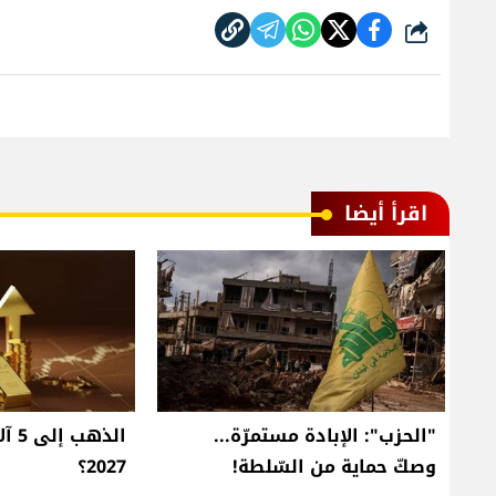
شارك
اقرأ أيضا
"الحزب": الإبادة مستمرّة...
الذه
وصكّ حماية من السّلطة!
2027؟