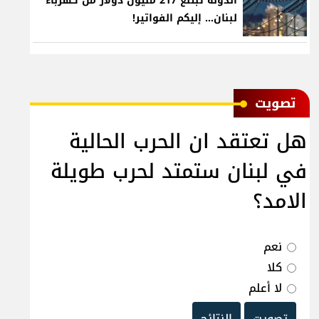
الدولة تبتلع 217 مليون دولار من كهرباء
لبنان... إليكم الفواتير!
ﺗﺼﻮﻳﺖ
هل تعتقد ان الحرب الحالية
في لبنان ستمتد لحرب طويلة
الامد؟
نعم
كلا
لا أعلم
تصويت
النتائج