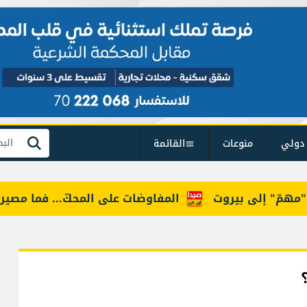
دولي
منوعات
القائمة
بحث
" إلى بيروت
المفاوضات على المحكّ... فما مصيرها؟