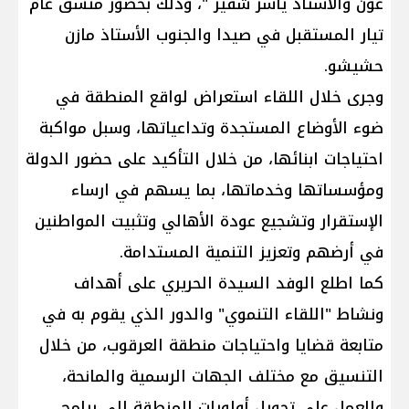
عون والأستاذ ياسر شقير "، وذلك بحضور منسق عام
تيار المستقبل في صيدا والجنوب الأستاذ مازن
حشيشو.
وجرى خلال اللقاء استعراض لواقع المنطقة في
ضوء الأوضاع المستجدة وتداعياتها، وسبل مواكبة
احتياجات ابنائها، من خلال التأكيد على حضور الدولة
ومؤسساتها وخدماتها، بما يسهم في ارساء
الإستقرار وتشجيع عودة الأهالي وتثبيت المواطنين
في أرضهم وتعزيز التنمية المستدامة.
كما اطلع الوفد السيدة الحريري على أهداف
ونشاط "اللقاء التنموي" والدور الذي يقوم به في
متابعة قضايا واحتياجات منطقة العرقوب، من خلال
التنسيق مع مختلف الجهات الرسمية والمانحة،
والعمل على تحويل أولويات المنطقة إلى برامج