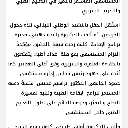
المستشفى المستمر بالتميّز في التعليم الطبي
والتدريب السريري.
استُهل الحفل بالنشيد الوطني اللبناني، تلاه دخول
الخريجين، ثم ألقت الدكتورة راغدة دهيني، مديرة
برنامج الإقامة، كلمة رحبت فيها بالحضور، مؤكدةً
التزام المستشفى بمواصلة إعداد أطباء يتمتعون
بالكفاءة العلمية والسريرية وفق أعلى المعايير. كما
أثنت على جهود رئيس مجلس إدارة مستشفى
حمود الجامعي الدكتور إبراهيم عميس، مثمنةً دعمه
المستمر لبرامج الإقامة الطبية وتبنيه لمسيرة
النجاح والتميّز، وحرصه الدائم على تطوير التعليم
الطبي داخل المستشفى.
وألقت الدكتورة أماني طرقجي كلمة باسم الخريجين،