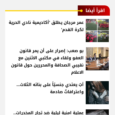
اقرأ أيضا
عمر مرجان يطلق 'أكاديمية نادي الحرية
لكرة القدم'
بو صعب: إصرار على أن يمر قانون
العفو ولقاء في مكتبي الاثنين مع
نقيبي الصحافة والمحررين حول قانون
الاعلام
أبٌ يعتدي جنسيّاً على بناته الثلاث…
واعترافاتٌ صادمة
عملية امنية ليلية ضد تجار المخدرات..