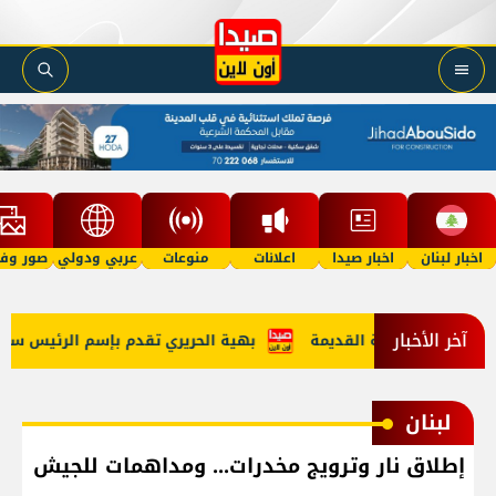
اخبار لبنان
اخبار صيدا
اعلانات
منوعات
عربي ودولي
صور وفي
آخر الأخبار
راثية للمدينة القديمة
بهية الحريري تقدم بإسم الرئيس سعد الح
لبنان
إطلاق نار وترويج مخدرات... ومداهمات للجيش