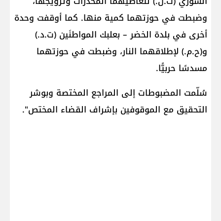
السوري (ت.ن.) لتعاطيهما المخدرات وترويجها،
وضبطت في حوزتهما كمية منها. كما أوقفت وحدة
أخرى في بلدة الخضر – بعلبك المواطنَين (ت.د.)
و(ح.م.) لإطلاقهما النار، وضبطت في حوزتهما
مسدسًا حربيًّا.
سُلّمت المضبوطات إلى المراجع المختصة وبوشر
التحقيق مع الموقوفين بإشراف القضاء المختص".