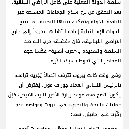
سلطة الدولة الفعلية على كامل الأراضي اللبنانية،
بعد التحقق من نزع سلاح الجماعات المسلحة غير
التابعة للدولة وتفكيك بنيتها التحتية، بما يتيح
للقوات الإسرائيلية إعادة انتشارها تدريجاً إلى خارج
الأراضي اللبنانية»، فإنّ «غضبة» حزب الله ضد
السلطة وتهديده بـ «حرب أهلية» عَكَسَا حجم
المخاطر التي تحوط بـ «بلاد الأرز».
وفي وقت كانت بيروت تترقب اتصالاً يُجْريه ترامب،
بالرئيس اللبناني العماد جوزاف عون، يُفترض أن
يكون اتضح معه موعد زيارة الأخير للبيت الأبيض، فإنّ
عملياتِ «البحث والتحري» في بيروت وعواصم عدة
ركّزت على جانبيْن، هما:
- مضمون اتفاق الإطار الممهِّد لمفاوضاتٍ أعمق