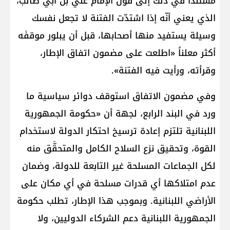
مستنداً في ذلك إلى قول الإمام علي بن أبي طالب،
الذي يعني أنّه إذا اشتدّت الفتنة لا تجعل نفسك
وسيلة يستفيد منها أصحابها، قبل أن يبلور موقفَه
أكثر معلناً «اطلعت على مضمون اتفاق الإطار،
وقرأته، ورأيت فيه الفتنة».
وفي مضمون الاتفاق استوقف دوائر سياسية ما
ورد في البند الرابع، لجهة أن «حكومة الجمهورية
اللبنانية تلتزم إعادة ترسيخ احتكار الدولة لاستخدام
القوة، وتحقيق نزع السلاح الكامل والمتحقَّق منه
لكل الجماعات المسلحة غير التابعة للدولة، وضمان
عدم امتلاكها أي قدرات مسلحة في أي مكان على
الأراضي اللبنانية. وبموجب هذا الإطار، تطلب حكومة
الجمهورية اللبنانية دعم الشركاء الدوليين، ولا