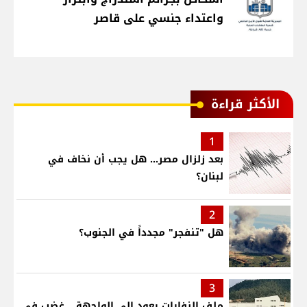
واعتداء جنسي على قاصر
الأكثر قراءة
1
بعد زلزال مصر... هل يجب أن نخاف في
لبنان؟
2
هل "تنفجر" مجدداً في الجنوب؟
3
ملف النفايات يعود إلى الواجهة… غضب في