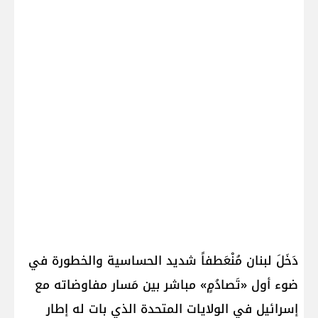
دَخَلَ لبنان مُنْعَطفاً شديد الحساسية والخطورة في
ضوء أول «تَصادُمٍ» مباشر بين مَسار مفاوضاته مع
إسرائيل في الولايات المتحدة الذي بات له إطار