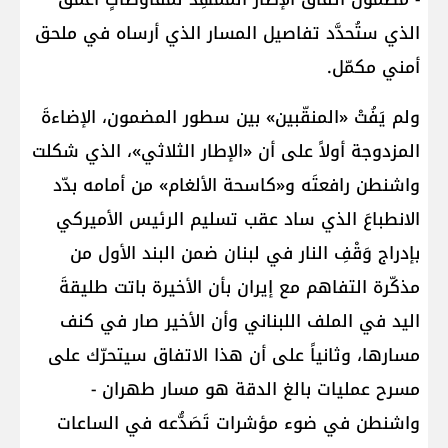
الذي ستُحدَّد تفاصيل المسار الذي أرساه في ملحق
أمني مكمّل.
ولم يَفُتْ «المنقّبين» بين سطور المضمون، الإضاءةَ
المزدوجة أولاً على أن «الإطار الثلاثي»، الذي شكلت
واشنطن رافعتَه و«كاسحة الألغام» من أمامه بدّد
الانطباعَ الذي ساد عقب تسليم الرئيس الأميركي
بإدراج وَقْفِ النار في لبنان ضمن البند الأول من
مذكّرة التفاهم مع إيران بأن الأخيرة باتت طليقةَ
اليد في الملف اللبناني وأن الأخير صار في كنف
مسارها، وثانياً على أن هذا الاتفاق سيتحرّك على
مسرح عمليات بالغ الدقة هو مسار طهران -
واشنطن في ضوء مؤشرات تَصَدُّعه في الساعات