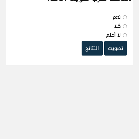
نعم
كلا
لا أعلم
تصويت
النتائج