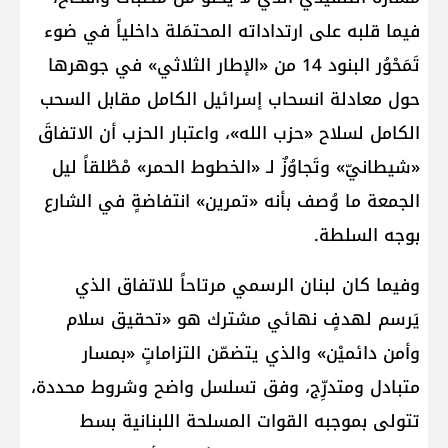
فيما قلبه على ارتداداته المحتمَلة داخلياً في ضوء
تَمَحْوُر البنود 14 من «الإطار الثلاثي» في جوهرها
حول معادلة انسحاب إسرائيل الكامل مقابل السحب
الكامل لسلاح «حزب الله»، واعتبار الحزب أن الاتفاقَ
«شيطانيّ» وتَجاوُزٌ لـ «الخطوط الحمر» مْطْلقاً ليل
الجمعة ما وُصف بأنه «تمرين» انتفاضةٍ في الشارع
بوجه السلطة.
وفيما كان لبنان الرسمي مرتاحاً للاتفاق الذي
يَرسم لهدفٍ نهائي مشترك هو «تحقيق سلام
وأمن دائميْن» والذي يتضمّن التزاماتٍ «بمسار
متبادل ومتدرِّج، وفق تسلسل واضح وشروط محددة،
تتولى بموجبه القوات المسلحة اللبنانية بسط