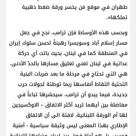
طهران في موقع مَن يخسر ورقة ضغط ذهبية
تملكها».
وبحسب هذه الأوساط فإن ترامب، نجح في جعل
مسار إسلام آباد وسويسرا رهينةً لحسن سلوك إيران
في المنطقة كما في لبنان، بحيث باتت أي حركة
عدائية في لبنان تعني تعليق مسارها بالحدّ الأدنى،
هي التي تحتاج في مرحلة ما بعد ضربات البنية
التحتية التقاط أنفاسها ربما توطئة لجولات حرب
جديدة، فيما يبدو أن ترامب، سيحشرها تباعاً في
مفاضلة بين أيهما تريد أكثر الاتفاق – الاوكسيجين
لها أم الورقة اللبنانية، لافتة الى أن الاتفاق
الإطاري بهذا المعنى ليس وثيقة سياسية - أمنية
فحسب، بل هو أداة فصل بين إيران وذراعها اللبنانية