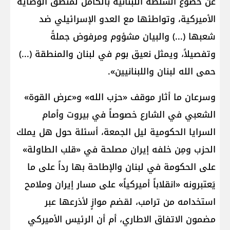
عن خضوع السلطة اللبنانية بالكامل لمنطق الوصاية
الأميركية، وتواطئها مع العدو الإسرائيلي ضد
شعبها (...) والبيان مشؤوم ومرفوض جملةً
وتفصيلاً، ويمثل نعيق بوم في لبنان والمنطقة (...)
حمى الله لبنان واللبنانيين».
وسرعان ما أثار موقف «حزب الله» و«عرض القوة»
الشعبي في الشارع خصوصاً في بيروت وأمام
السرايا الحكومية ليل الجمعة، أسئلة حول هل يملك
الحزب ومِن خلفه إيران مصلحة في «قلب الطاولة»
على الحكومة في لبنان والإطاحة بها رداً على ما
يَعتبرونه «انقلاباً أميركياً» على مسار إيران وملامح
استخدامه من ترامب، لقضم موازٍ لأذرعها عبر
مضمون الاتفاق الاطاري، أم أن الرئيس الأميركي