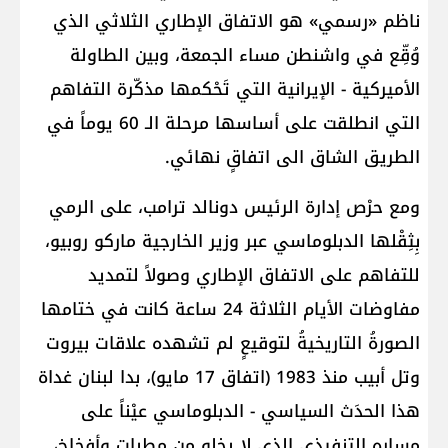
ناظم «رسمي» هو الاتفاق الإطاري الثلاثي الذي
وُقِّع في واشنطن مساء الجمعة، وبين الطاولة
الأميركية - الإيرانية التي تَحْكمها مذكّرة التفاهم
التي انطلقت على أساسها مرحلة الـ 60 يوماً في
الطريق الشاق الى اتفاقٍ نهائي.
ومع حرْص إدارة الرئيس دونالد ترامب، على الرمي
بِثِقْلها الدبلوماسي عبر وزير الخارجية ماركو روبيو،
للتفاهم على الاتفاق الإطاري وصولاً لتمديد
مفاوضات الأيام الثلاثة 24 ساعة كانت في ختامها
الصورةُ التاريخيةُ لتوقيعٍ لم تشهده علاقات بيروت
وتل أبيب منذ 1983 (اتفاق 17 مايو)، بدا لبنان غداة
هذا الحدَث السياسي - الدبلوماسي عيْناً على
مساره التنفيذي الذي لا يخلو من مطبات وأفخاخ،