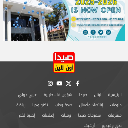
instagram
youtube
twitter
facebook
الرئيسية
لبنان
صيدا
شؤون فلسطينية
عربي دولي
منوعات
إقتصاد وأعمال
صحة وطب
تكنولوجيا
رياضة
متفرقات
متفرقات صيدا
وفيات
إعــلانات
إخترنا لكم
صور وفيديو
أرشيف