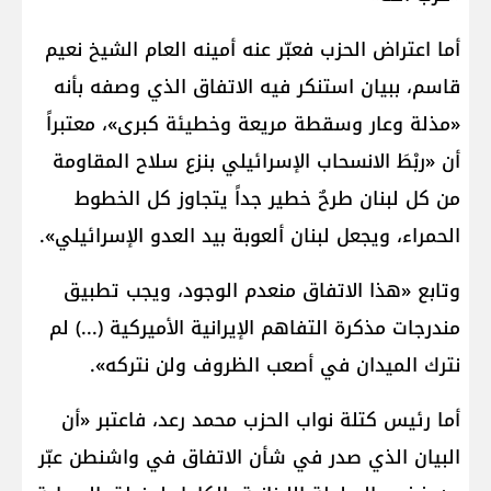
أما اعتراض الحزب فعبّر عنه أمينه العام الشيخ نعيم
قاسم، ببيان استنكر فيه الاتفاق الذي وصفه بأنه
«مذلة وعار وسقطة مريعة وخطيئة كبرى»، معتبراً
أن «ربْطَ الانسحاب الإسرائيلي بنزع سلاح المقاومة
من كل لبنان طرحٌ خطير جداً يتجاوز كل الخطوط
الحمراء، ويجعل لبنان ألعوبة بيد العدو الإسرائيلي».
وتابع «هذا الاتفاق منعدم الوجود، ويجب تطبيق
مندرجات مذكرة التفاهم الإيرانية الأميركية (...) لم
نترك الميدان في أصعب الظروف ولن نتركه».
أما رئيس كتلة نواب الحزب محمد رعد، فاعتبر «أن
البيان الذي صدر في شأن الاتفاق في واشنطن عبّر