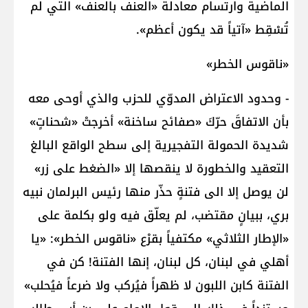
الماضية وارتسام معادلة «العنف بالعنف» التي لم
تُسْقِط «آتياً قد يكون أعظم».
«ناقوس الخطر»
- وحدود الاعتراض المدوّي للحزب والذي أوحى معه
بأن الاتفاقَ حرّكَ «صفائح ساخنة» أخرجتْ «شحناتٍ»
شديدة الحمولة التفجيرية إلى سطح الواقع البالغ
التعقيد والخطورة لا ينقصها إلا «الضغط على زر»
لن يوصل إلا الى فتنةٍ حذّر منها رئيس البرلمان نبيه
بري، ببيانٍ مقتضب، لم يعلّق فيه ولو بكلمة على
«الإطار الثلاثي» مكتفياً بقرْع «ناقوس الخطر»: «يا
أهلي في لبنان، كل لبنان، إنها الفتنة! كن في
الفتنة كابن اللبون لا ظهراً فيُركب ولا ضرعاً فيُحلب»