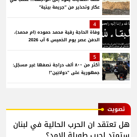
عكار وتحذير من “جريمة بيئية“
4
وفاة الحاجة رقية محمد حموده (ام محمد)،
الدفن عصر يوم الخميس 6 آب 2026
5
أكثر من ٨٠٠ ألف دراجة نصفها غير مسجّل:
جمهورية على "دولابَين"!
ﺗﺼﻮﻳﺖ
هل تعتقد ان الحرب الحالية في لبنان
ستمتد لحرب طويلة الامد؟