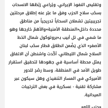
وتقليص النفوذ الإيراني، ويًراعي رَبْطَها الانسحابَ
بسحْب سلاح الحزب وفق ما عبّر عنه إطلاق مرحلتين
تجريبيتين تشملان انسحاباً تدريجياً من مناطق
محددة داخل«المنطقة الأمنية»والأهمّ خارجها وهو
ما سُمي في تل أبيب بـ«بروتوكول شمال الخط
الأصفر» الذي يَضْمن انطلاق قطار سحْب لبنان
السلاح شمال الليطاني، أكّدت واشنطن أن الاتفاق
يمثل محطة أساسية في جهودها لتحقيق استقرار
طويل الأمد في المنطقة، وسط رصْدٍ للدور
الأميركي في المسار التنفيذي وهل سيكون عبر
مشاركة تقنية - عسكرية في بعض الترتيبات
الميدانية.
«حزب الله»