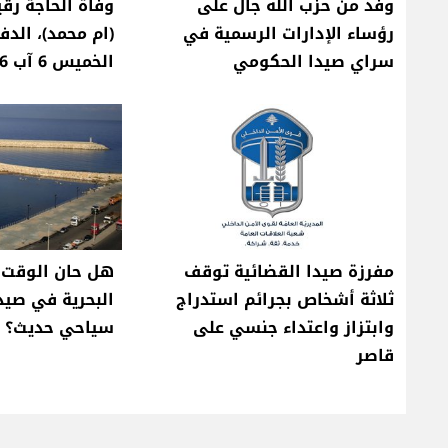
وفد من حزب الله جال على
وفاة الحاجة رق
رؤساء الإدارات الرسمية في
(ام محمد)، الد
سراي صيدا الحكومي
الخميس 6 آب 2026
مفرزة صيدا القضائية توقف
هل حان الوقت 
ثلاثة أشخاص بجرائم استدراج
البحرية في صي
وابتزاز واعتداء جنسي على
سياحي حديث؟
قاصر