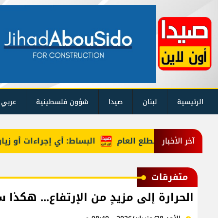
الرئيسية
لبنان
صيدا
شؤون فلسطينية
عربي 
البساط: أي إجراءات أو زيارات ت
آخر الأخبار
متفرقات
الحرارة إلى مزيدٍ من الإرتفاع... هكذ