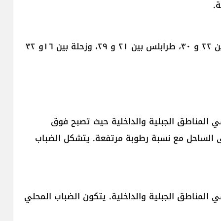
ة.
ملاحظة : معدل درجات الحرارة لشهر حزيران: بيروت بين ٢٢ و ٣٠، طرابلس بين ٢١ و ٢٩، وزحلة بين ١٦و ٣٢
 في المناطق الجبلية والداخلية حيث تصبح فوق
ى الساحل مع نسبة رطوبة مرتفعة. يتشكل الضباب
ي المناطق الجبلية والداخلية. يتكون الضباب المحلي