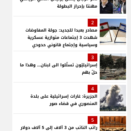
مهنئا بإحراز البطولة
2
مصادر بعبدا للجديد: جولة المفاوضات
شهدت 3 إجتماعات متوازية عسكرية
وسياسية وإجتماع قانوني حدودي
3
إسرائيليّون تسلّلوا الى لبنان... وهذا ما
حلّ بهم
4
الجزيرة: غارات إسرائيلية على بلدة
المنصوري في قضاء صور
5
راتب النائب من 3 آلاف إلى 5 آلاف دولار