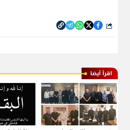
شارك
اقرأ أيضا