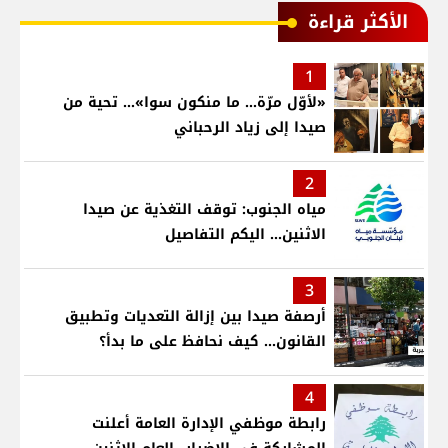
الأكثر قراءة
1
«لأوّل مرّة… ما منكون سوا»… تحية من
صيدا إلى زياد الرحباني
2
مياه الجنوب: توقف التغذية عن صيدا
الاثنين... اليكم التفاصيل
3
أرصفة صيدا بين إزالة التعديات وتطبيق
القانون... كيف نحافظ على ما بدأ؟
4
رابطة موظفي الإدارة العامة أعلنت