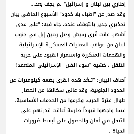
إطاري بين لبنان و"إسرائيل" لم يجف بعد...
وقد صدر عن "أطباء بلا حُدود" الأسبوع الماضي بيان
تحذيري جدير بالتوقف عنده، جاء فيه: "على مدى
أشهر، عانت قُرى ​رميش​ و​دبل​ و​عين إبل​ في جنوب
لبنان من عواقب العمليات العسكرية الإسرائيلية
والهجمات المتكررة واستمرار القيود على حرية
التنقل"، خشية "سوء الظن" الإسرائيلي المتعمد!
أضاف البيان: "تبعُد هذه القرى بضعة كيلومترات عن
الحدود الجنوبية، وقد عانى سكانها من الحصار
طوال فترة الحرب، وحُرموا من الخدمات الأساسية،
فيما واجهوا قيوداً صارمة أعاقت قدرتهم على
التنقل في أمان والحصول على أبسط ضرورات
الحياة".