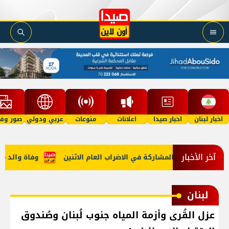
اخبار لبنان
اخبار صيدا
اعلانات
منوعات
عربي ودولي
صور وفي
آخر الأخبار
عامة أعلنت المشاركة في الاضراب العام الاثنين
وفاة والد ميسي.
لبنان
عزل القُرى وأزمة المياه جنوب لُبنان وصُندوق