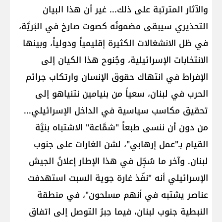
والآثار المترتبة على ذلك... غير أن هذا البيان
التحذيري سيبقى مضمونُه كصوت صارخ في البَريَّة،
في ظل الانشغالات الكثيرة إقليمياً ودولياً، وبينها ​
الانتخابات الإسرائيلية​، وجُنوح هذا الكيان إلى
الإفراط في انتهاك حقوق الإنسان وارتكاب جرائم
الحرب في لبنان، سعياً من ​بنيامين نتنياهو​ إلى
تحقيق مكاسب سياسية في الداخل الإسرائيلي...
من دون أن ننسى طبعاً "شمَّاعة" الاشتباه بنيَّة
القيام بـ"عمل إرهابي"، لشن الغارات على جنوب
لبنان. وآخر ما سُجِّل في هذا الإطار إعلانُ الجيش
الإسرائيلي أنه "نفّذ غارة جوية السبت استهدفت
عناصر يشتبه في أنهم مسلحون"، في منطقة
النبطية جنوب لبنان، فيما حِبرُ التوصل إلى اتفاق