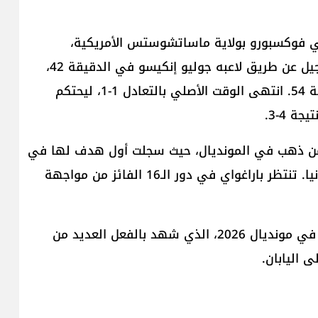
 فوكسبورو بولاية ماساتشوستس الأمريكية،
سيناريو دراماتيكياً. افتتح المنتخب الباراغواياني التسجيل عن طريق لاعبه جوليو إنكيسو في الدقيقة 42،
قبل أن يعادل كاي هافيرتز الكفة للألمان في الدقيقة 54. انتهى الوقت الأصلي بالتعادل 1-1، ليحتكم
ة 4-3.
ف من ذهب في المونديال، حيث سجلت أول هدف لها في
الأدوار الإقصائية، ونجحت في إقصاء منتخب بحجم ألمانيا. تنتظر باراغواي في دور الـ16 الفائز من مواجهة
تأتي هذه الخسارة لتضيف فصلاً جديداً من المفاجآت في مونديال 2026، الذي شهد بالفعل العديد من
ى اليابان.