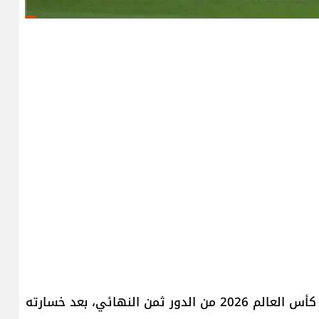
ودّع المنتخب الألماني، أحد عمالقة كرة القدم، بطولة كأس العالم 2026 من الدور ثمن النهائي، بعد خسارته