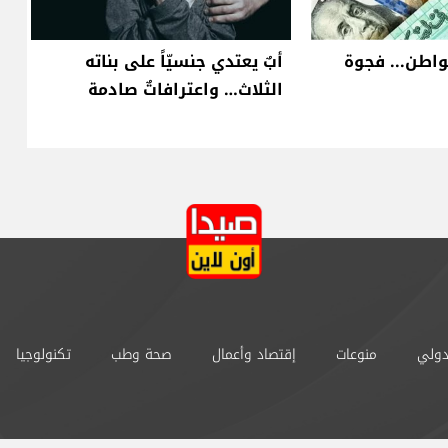
واطن... فجوة
أبٌ يعتدي جنسيّاً على بناته
الثلاث… واعترافاتٌ صادمة
دولي
منوعات
إقتصاد وأعمال
صحة وطب
تكنولوجيا