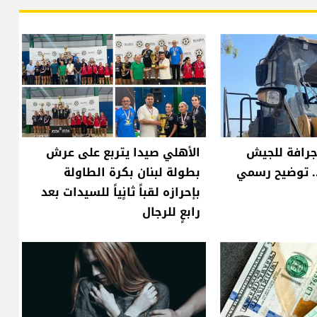
رافة للجيش
الأهلي صيدا يتربع على عرش
. توضيح رسمي
بطولة لبنان بكرة الطاولة
بإحرازه لقباً ثانٍياً للسيدات بعد
رابعٍ للرجال