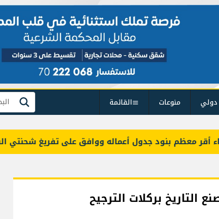
دولي
منوعات
القائمة
بحث
معظم بنود جدول أعماله ووافق على تفريغ شحنتي البنزين