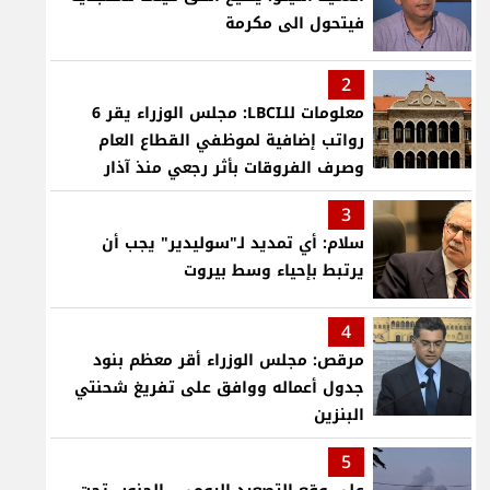
فيتحول الى مكرمة
2
معلومات للـLBCI: مجلس الوزراء يقر 6
رواتب إضافية لموظفي القطاع العام
وصرف الفروقات بأثر رجعي منذ آذار
3
سلام: أي تمديد لـ"سوليدير" يجب أن
يرتبط بإحياء وسط بيروت
4
مرقص: مجلس الوزراء أقر معظم بنود
جدول أعماله ووافق على تفريغ شحنتي
البنزين
5