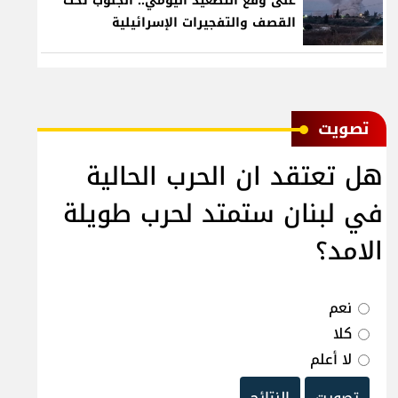
على وقع التصعيد اليومي.. الجنوب تحت
القصف والتفجيرات الإسرائيلية
ﺗﺼﻮﻳﺖ
هل تعتقد ان الحرب الحالية
في لبنان ستمتد لحرب طويلة
الامد؟
نعم
كلا
لا أعلم
تصويت
النتائج