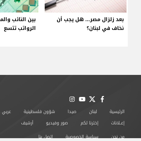
بعد زلزال مصر... هل يجب أن
بين النائب والم
نخاف في لبنان؟
الرواتب تتسع
instagram
youtube
twitter
facebook
الرئيسية
لبنان
صيدا
شؤون فلسطينية
عربي 
إعــلانات
إخترنا لكم
صور وفيديو
أرشيف
من نحن
سياسة الخصوصية
اتصل بنا