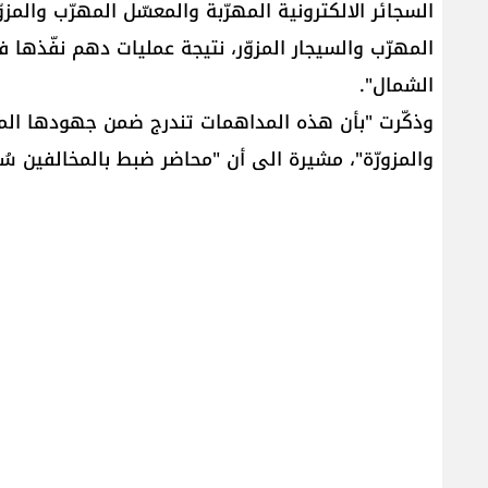
السجائر الالكترونية المهرّبة والمعسّل المهرّب والمز
المهرّب والسيجار المزوّر، نتيجة عمليات دهم نفّذها 
الشمال".
وذكّرت "بأن هذه المداهمات تندرج ضمن جهودها المت
والمزورّة"، مشيرة الى أن "محاضر ضبط بالمخالفين س