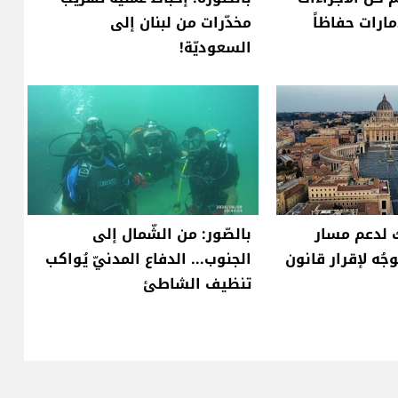
مارات حفاظاً
مخدّرات من لبنان إلى
السعوديّة!
ك لدعم مسار
بالصّور: من الشّمال إلى
ُه لإقرار قانون
الجنوب... الدفاع المدنيّ يُواكب
تنظيف الشاطئ