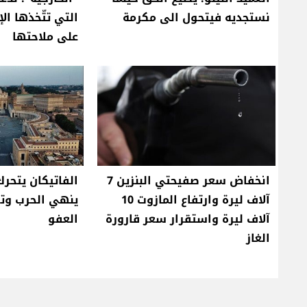
نستجديه فيتحول الى مكرمة
التي تتّخذها الإ
على ملاحتها
انخفاض سعر صفيحتي البنزين 7
الفاتيكان يتحر
آلاف ليرة وارتفاع المازوت 10
ينهي الحرب وتوج
آلاف ليرة واستقرار سعر قارورة
العفو
الغاز