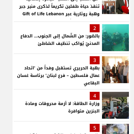
تنقذ حياة طفلين تكريماً لذكرى منير جبر
وهبة روتارية عبر Gift of Life Lebanon
لعمليات قلب لأطفال في مستشفى حمود
2
الجامعي
بالصّور: من الشّمال إلى الجنوب... الدفاع
المدنيّ يُواكب تنظيف الشاطئ
3
بهية الحريري تستقبل وفداً من 'اتحاد
عمال فلسطين – فرع لبنان' برئاسة غسان
البقاعي
4
وزارة الطاقة: لا أزمة محروقات ومادة
البنزين متوافرة
5