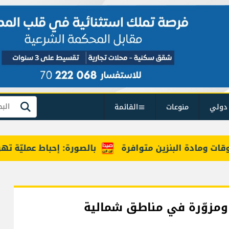
دولي
منوعات
القائمة
بحث
ومادة البنزين متوافرة
بالصورة: إحباط عمليّة تهريب مخ
 ومزوّرة في مناطق شمالية