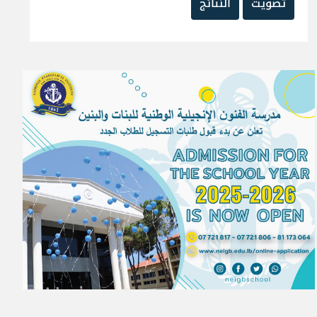
تصويت
النتائج