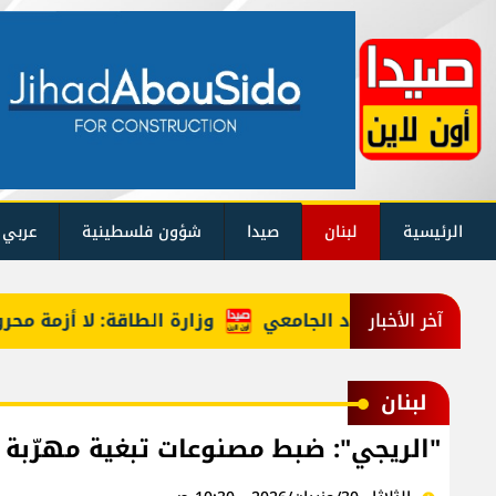
الرئيسية
لبنان
صيدا
شؤون فلسطينية
عربي 
وزارة الطاقة: لا أزمة محروقات 
آخر الأخبار
لبنان
"الريجي": ضبط مصنوعات تبغية مهرّبة