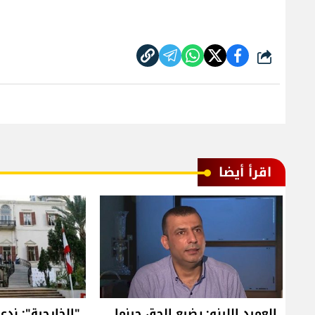
شارك
اقرأ أيضا
العميد اللينو: يضيع الحق حينما
"الخارجية": ندع