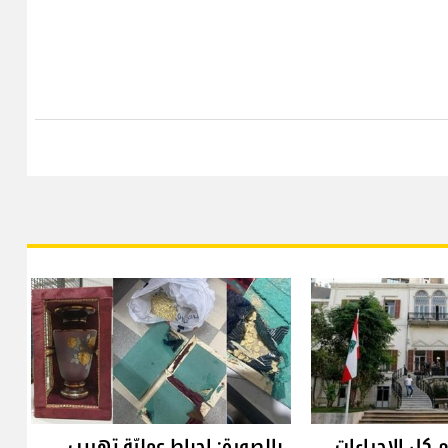
م كل الاجراءات
بالصورة: إحباط عمليّة تهريب