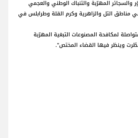
وّر والسجائر المهرّبة والتنباك الوطني والعجمي
في مناطق التل والزاهرية وكرم القلة و​طرابلس​ في
واصلة لمكافحة المصنوعات التبغية المهرّبة
ُطّرت وينظر فيها القضاء المختص".