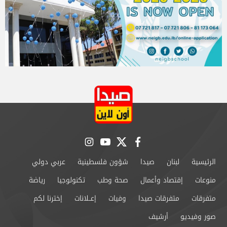
instagram
youtube
twitter
facebook
الرئيسية
لبنان
صيدا
شؤون فلسطينية
عربي دولي
منوعات
إقتصاد وأعمال
صحة وطب
تكنولوجيا
رياضة
متفرقات
متفرقات صيدا
وفيات
إعــلانات
إخترنا لكم
صور وفيديو
أرشيف