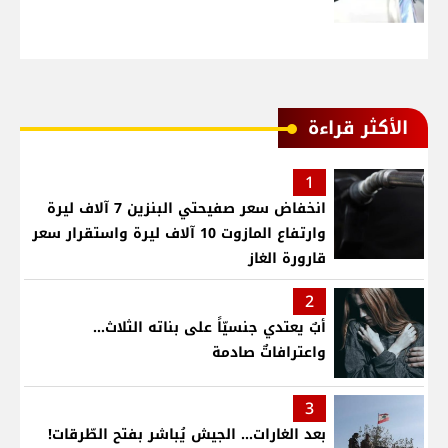
الأكثر قراءة
1
انخفاض سعر صفيحتي البنزين 7 آلاف ليرة
وارتفاع المازوت 10 آلاف ليرة واستقرار سعر
قارورة الغاز
2
أبٌ يعتدي جنسيّاً على بناته الثلاث…
واعترافاتٌ صادمة
3
بعد الغارات... الجيش يُباشر بفتح الطّرقات!