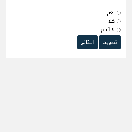
نعم
كلا
لا أعلم
تصويت
النتائج