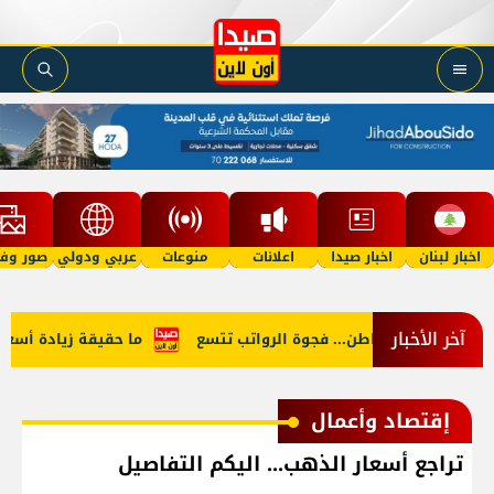
اخبار لبنان
اخبار صيدا
اعلانات
منوعات
عربي ودولي
صور وفي
آخر الأخبار
 النائب والمواطن... فجوة الرواتب تتسع
ما حقيقة زيادة أسعار الب
إقتصاد وأعمال
تراجع أسعار الذهب... اليكم التفاصيل