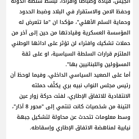
الجيش، قيادة وضباطا وأفراداً، لبسط سلطة الدولة
وحفظ الامن والاستقرار في البلاد وضبط الحدود
وحماية السلم الأهلي"، مؤكدا ان "ما تتعرض له
المؤسسة العسكرية وقيادتها من حين إلى آخر من
حملات تشكيك وافتراء لن تؤثر على ادائها الوطني
الملتزم قرارات السلطة السياسية، او على ثقة
المسؤولين واللبنانيين بها".
أما على الصعيد السياسي الداخلي، وفيما لوحظ أن
رئيس مجلس النواب نبيه بري يكثّف حملته
الانتقادية للاتفاق الإطاري، لفتت حركة زوار عين
التينة من شخصيات كانت تنتمي إلى "محور 8 آذار"،
وسط معلومات تتحدث عن محاولة لتشكيل جبهة
نيابية لمناهضة الاتفاق الإطاري وإسقاطه.