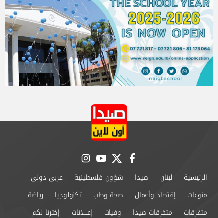
instagram
youtube
twitter
facebook
الرئيسية
لبنان
صيدا
شؤون فلسطينية
عربي دولي
منوعات
إقتصاد وأعمال
صحة وطب
تكنولوجيا
رياضة
متفرقات
متفرقات صيدا
وفيات
إعــلانات
إخترنا لكم