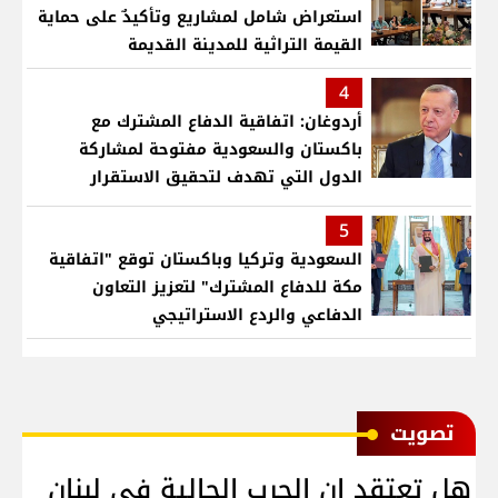
استعراض شامل لمشاريع وتأكيدٌ على حماية
القيمة التراثية للمدينة القديمة
4
أردوغان: اتفاقية الدفاع المشترك مع
باكستان والسعودية مفتوحة لمشاركة
الدول التي تهدف لتحقيق الاستقرار
بمنطقتنا
5
السعودية وتركيا وباكستان توقع "اتفاقية
مكة للدفاع المشترك" لتعزيز التعاون
الدفاعي والردع الاستراتيجي
ﺗﺼﻮﻳﺖ
هل تعتقد ان الحرب الحالية في لبنان