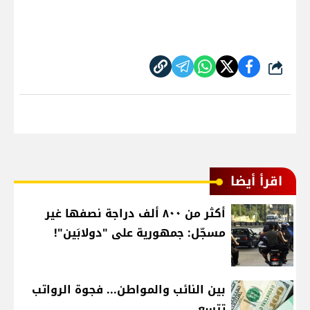
شارك
اقرأ أيضا
أكثر من ٨٠٠ ألف دراجة نصفها غير
مسجّل: جمهورية على "دولابَين"!
بين النائب والمواطن... فجوة الرواتب
تتسع