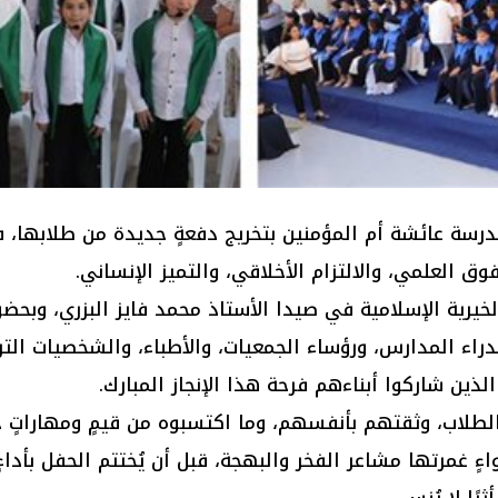
ت مدرسة عائشة أم المؤمنين بتخريج دفعةٍ جديدة من طلابها، 
ق العلمي، والالتزام الأخلاقي، والتميز الإنساني.
لخيرية الإسلامية في صيدا الأستاذ محمد فايز البزري، وبحض
دراء المدارس، ورؤساء الجمعيات، والأطباء، والشخصيات التر
لذين شاركوا أبناءهم فرحة هذا الإنجاز المبارك.
طلاب، وثقتهم بأنفسهم، وما اكتسبوه من قيمٍ ومهاراتٍ خل
ءٍ غمرتها مشاعر الفخر والبهجة، قبل أن يُختتم الحفل بأداء
ًا لا يُنسى.