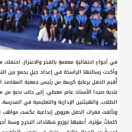
في أجواءٍ احتفاليةٍ مفعمةٍ بالفخر والاعتزاز، احتفل
وأكدت رسالتها الراسخة في إعداد جيلٍ يجمع بين التفو
أُقيم الحفل برعايةٍ كريمة من رئيس جمعية المقاصد ا
بلدية صيدا الأستاذ عامر معطي، إلى جانب نخبةٍ من م
الطلاب، والهيئتين الإدارية والتعليمية في المدرسة، ا
وتألقت فقرات الحفل بعروضٍ إبداعية عكست مواهب ال
كلماتٌ مؤثرة، أعقبها توزيع شهادات التخرج وسط أجوا
لمسةً من الجمال والرقي، وترك في نفوس الحاضرين أثر