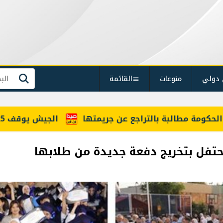
 دولي
منوعات
القائمة
بحث
 جريمتها
الجيش يوقف 25 شخصًا بينهم أفراد عصابة سرقة ويضبط أسلحة وذخائر حربية ومخدرات
تفل بتخريج دفعة جديدة من طلابها