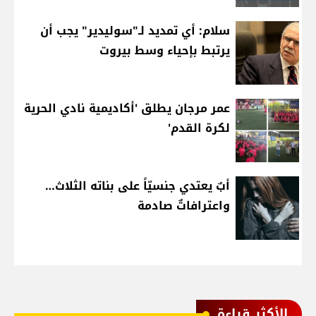
سلام: أي تمديد لـ"سوليدير" يجب أن
يرتبط بإحياء وسط بيروت
عمر مرجان يطلق 'أكاديمية نادي الحرية
لكرة القدم'
أبٌ يعتدي جنسيّاً على بناته الثلاث…
واعترافاتٌ صادمة
الأكثر قراءة