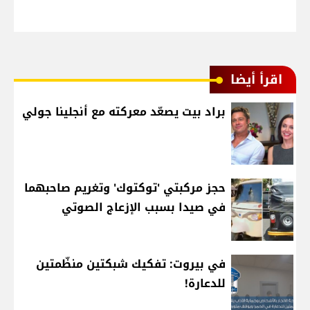
اقرأ أيضا
براد بيت يصعّد معركته مع أنجلينا جولي
حجز مركبتي 'توكتوك' وتغريم صاحبهما
في صيدا بسبب الإزعاج الصوتي
في بيروت: تفكيك شبكتين منظّمتين
للدعارة!