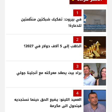
1
في بيروت: تفكيك شبكتين منظّمتين
للدعارة!
2
الذهب إلى 5 آلاف دولار في 2027؟
3
براد بيت يصعّد معركته مع أنجلينا جولي
4
العميد اللينو: يضيع الحق حينما نستجديه
فيتحول الى مكرمة