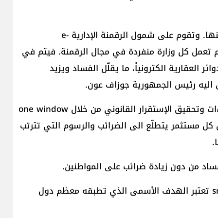
-رقمنة الإدارة العامة مسألة مهمة ولا نزال بعيدين عنها. وتقوم على شمول الرقمنة الإدارية e-
ل اليوم تعمل كل وزارة منفردة في مجال الرقمنة. فيتم في
ر العقارية الكترونياً، ما يقلّل الفساد ويزيد
ق اليه رئيس الجمهورية جوزاف عون.
-تشجيع الإستثمار المحلي والأجنبي عبر تبسيط الإجراءات وتحقيق الإستقرار القانوني من خلال one window
ل. لأن كل مستثمر يتطلّع الى الضرائب والرسوم التي تترتب
.
لفساد من دون زيادة ضرائب على المواطنين.
-المطارات والمرافىء الذكية smart port and airport تعتبر الهدف الأسمى الذي تطبقه معظم دول