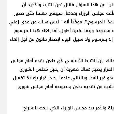
ن" عن هذا السؤال فقال "من الثابت والأكيد أن
راء والذي علّقه مجلس الوزراء بعدها، سيبقى معلقا حتى صدور
بهذا المرسوم.". مؤكّداً أنه " ليس هناك من مدى زمني
ة محدودة وربما لفترة أطول. أما إلغاء هذا المرسوم
ا بمرسوم ولا سبيل اليوم لإصدار قانون من أجل إلغاء
مالك "إن الشرط الأساسي لأي طعن يقدم أمام مجلس
ق القرار يصبح هناك صعوبة أن يقبل مجلس الشورى
و غير نافذ. وبالتالي عندما يصدر قرار بإعادة تفعيل
ا خشية من تقديم طعن بخصوصه أمام مجلس شورى
ة والأمر بيد مجلس الوزراء الذي يبحث بالسراج