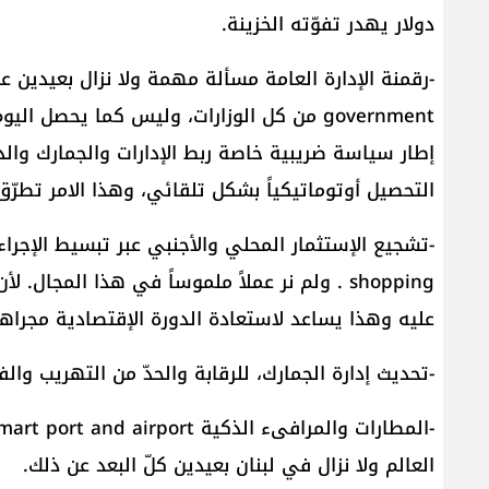
دولار يهدر تفوّته الخزينة.
government من كل الوزارات، وليس كما يحص
إطار سياسة ضريبية خاصة ربط الإدارات والجمارك والدوائ
التحصيل أوتوماتيكياً بشكل تلقائي، وهذا الامر تطرّ
shopping . ولم نر عملاً ملموساً في هذا المجا
عليه وهذا يساعد لاستعادة الدورة الإقتصادية مجراها
-تحديث إدارة الجمارك، للرقابة والحدّ من التهريب وا
العالم ولا نزال في لبنان بعيدين كلّ البعد عن ذلك.