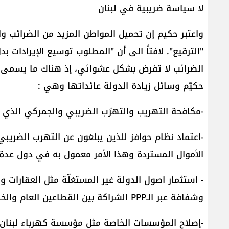
لا سياسة ضريبية في لبنان
واعتبر حكيم إن تحميل المواطن المزيد من الضرائب و
"الترقيع". لافتاً الى أن "المطلوب توسيع الإيرادات بد
الضرائب لا تفرض بشكل عشوائي، إذ هناك ما يسمى سي
حكيّم وسائل زيادة الدولة عائداتها وهي :
-مكافحة التهريب والتهرّب الضريبي والجمركي الذي يفو
-اعتماد نظام حوافز للذين يبلغون عن التهرب الضر
الأموال المستردة وهذا الأمر معمول به في دول عدة.
- استثمار اصول الدولة غير المستغلّة مثل العقارات و
وشفافة عبر الـPPP الشراكة بين القطاعين العام والخاص يحقق عائد للدولة. بدأ ذلك لكن لم ياخذ مداه بعد.
-إصلاح المؤسسات الخاصة مثل مؤسسة كهرباء لبنان لأن