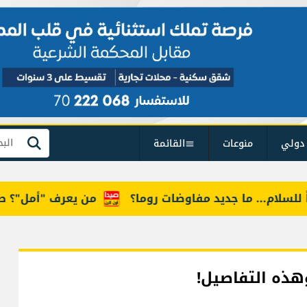
دولي
منوعات
القائمة
بحث
م... ما جديد مفاوضات روما؟
من يعرف "أمل"؟ طفلة في
وهذه التفاصيل!