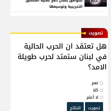
للتوافق بشأن دفع عملية المناطق
التجريبية وتوسيعها
ﺗﺼﻮﻳﺖ
هل تعتقد ان الحرب الحالية
في لبنان ستمتد لحرب طويلة
الامد؟
نعم
كلا
لا أعلم
تصويت
النتائج