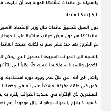
والفتيلة عن عائدات تحقّقها الدولة بعد أن تراجعت قيمة
آلية زيادة العائدات
حول السبل لتحقيق عائدات قال وزير الإقتصاد الأسبق أ
لعائداتها من دون فرض ضرائب مباشرة على الموطنين،
تمّ الشروع بها منذ عشر سنوات لكانت أصبحت العائدات 
بالنسبة الى الضرائب السريعة التحصيل التي يمكن ال
الكحول والسيارات، ولكنها ليست حلّا نظراً الى التأثي
وأشار الى أنه "في ظلّ عدم وجود دورة اقتصادية، و
نكون في حلقة مفرغة. مشدّداً على أنه في وضعنا ا
المقتدرين لأن الإلتزام في تسديد الضرائب يلتزم به
الأسود لا يلتزم بالضرائب وهو لا يزال موجوداً رغم تضا