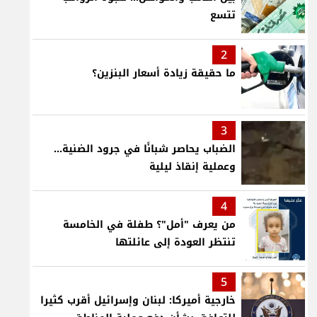
تتسع
2
ما حقيقة زيادة أسعار البنزين؟
3
الضباب يحاصر شبانًا في جرود الضنية...
وعملية إنقاذ ليلية
4
من يعرف "أمل"؟ طفلة في الخامسة
تنتظر العودة إلى عائلتها
5
خارجية أميركا: لبنان وإسرائيل أقرب كثيرا