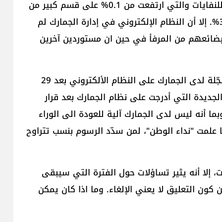
نفسه والمتعلّق بتعديل الرسوم على المواد المنتجة للنفايات والتي ارتفعت من 0.1% على قسم كبير من
السلع المستوردة لتتراوح حسب نوع السلعة بين 1 و 3%. إلا أن النظام الإلكتروني في إدارة الجمارك لم
ج بضائعهم من المرفأ في حين ان مستوردين آخرين
سحب المستوردون البضائع المستوردة التي كانت مسجّلة لدى الجمارك على النظام الألكتروني بعد 29
الجديدة التي أدرجت على نظام الجمارك بعد قرار
 الجديد. وبما أنه ليس لدى الجمارك آلية للعودة الى الوراء
ما علمت "نداء الوطن"، لمن سدّد الرسوم بنسب تتراوح
 إلا أنه يثير تساؤلات حول الفترة التي سيبقى
ن كون التعليق لا يعني الإلغاء. وما اذا كان يمكن