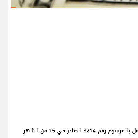
صحيح أن مجلس الوزراء قرّر في 29 حزيران تعليق العمل بالمرسوم رقم 3214 الصادر في 15 من الشهر