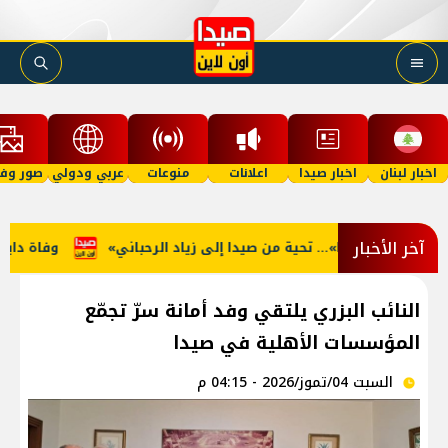
اخبار لبنان
اخبار صيدا
اعلانات
منوعات
عربي ودولي
صور وفي
آخر الأخبار
ة… ما منكون سوا»… تحية من صيدا إلى زياد الرحباني
وفاة دايفيد
النائب البزري يلتقي وفد أمانة سرّ تجمّع
المؤسسات الأهلية في صيدا
السبت 04/تموز/2026 - 04:15 م