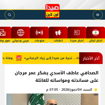
اخبار لبنان
اخبار صيدا
اعلانات
منوعات
عربي ودولي
صور وفي
آخر الأخبار
ّة… ما منكون سوا»… تحية من صيدا إلى زياد الرحباني
وفاة دايفي
الصحافي عاطف الأسدي يشكر عمر مرجان
على مساندته ومواساته للعائلة
السبت 04/تموز/2026 - 07:05 م