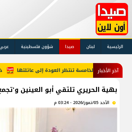
الرئيسية
لبنان
صيدا
شؤون فلسطينية
عربي
تنتظر العودة إلى عائلتها
خارجية أميركا: لبنان وإ
آخر الأخبار
بهية الحريري تلتقي أبو العينين و'ت
الأحد 05/تموز/2026 - 03:24 م