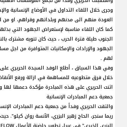
واستقبلت الحريري وفداًُ من تجمع المؤسسات الأهلية
وجرى خلال اللقاء التداول في الأوضاع الإنسانية والإ
العودة منهم الى مدنهم وبلداتهم وقراهم، او من لم 
كما كان اللقاء مناسبة لإستعراض الجهود التي بذلها
الجنوب طيلة فترة الحرب ، حيث كان تنويه مشترك با
الجهود والإرادات والإمكانيات المتوافرة من اجل مس
لهم .
وفي هذا السياق ، أطلع الوفد السيدة الحريري على م
خلال فرق متطوعيه للمساهمة في ازالة ورفع الأنقا
اثنت الحريري على هذه المبادرة مؤكدة دعمها لها 
جمعية دعم المبادرات الإنسانية
ريما سنجر، الحاج زهير البزري، الآنسة روان كيلو".