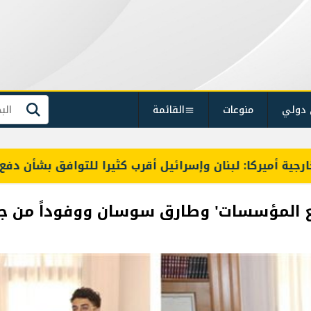
 دولي
منوعات
القائمة
بحث
سرائيل أقرب كثيرا للتوافق بشأن دفع عملية المناطق التجري
جمع المؤسسات' وطارق سوسان ووفوداً من ج