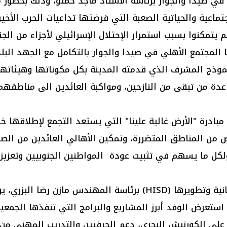
 في صيدا والجوار برئاسة الأستاذ ماجد حمتو، وذلك بحضو
جتماعية والحياتية الصعبة التي فرضتها تداعيات الحرب الأخ
يتمكنوا بسبب استمرار الإحتلال الإسرائيلي لأجزاء من الج
 المجتمع الأهلي في صيدا والجوار بالتكامل مع الجهد البل
لنموذج المشرف الذي قدمته المدينة بكل مكوناتها وهيئاته
اعدة من تبقى من النازحين، ومواكبة العائدين الى مناطقهم
بادرة "الأرض غالية علينا" التي يستعد التجمع لإطلاقها خ
ض من المناطق المتضررة، وتمكين الأهالي العائدين من ال
ولكل ما يسهم في تثبيت عودة المواطنين الجنوبيين وتعز
والتقت الحريري وفداً من جمعية دعم المبادرات الإنسانية وتطويرها (D
 حيث استعرض الوفد أبرز المشاريع والبرامج التي تنفذها ا