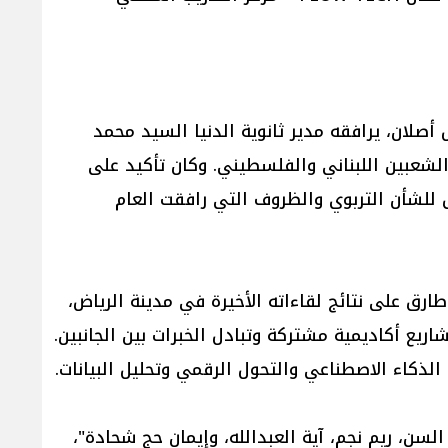
رق ا|لأوسط السيد سامر بلال أصلان، يرافقه مدير ثانوية الدنيا السيد محمد
 الشعبين اللبناني والفلسطيني. وكان تأكيد على
ق للشأن التربوي والظروف التي رافقت العام
رق على نتائج لقاءاته الأخيرة في مدينة الرياض،
ريع أكاديمية مشتركة وتبادل الخبرات بين الجانبين.
لذكاء الاصطناعي والتحول الرقمي وتحليل البيانات.
سن، ريم نجم، آية العبدالله، وإيمان حج شحادة"،