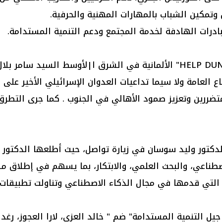
وتمكين الشباب بالمهارات المهنية والحرفية.
مبادرات الهادفة لخدمة المجتمع ودعم التنمية المستدامة.
كما استقبلت الحريري الرئيس التنفيذي لجمعية " HELP DUNYA" الألمانية في الش
ع العامة ولا سيما تداعيات العدوان الإسرائيلي الأخير على
لمتضررين وتعزيز صمود الأهالي في الجنوب . كما جرى التطر
دكتور وليد سوسان في زيارة تواصل، حيث أطلعها الدكتور طا
صطناعي، والبحث العلمي، والابتكار، بما يسهم في إطلاق مشا
 التي قدمها في مجال الذكاء الاصطناعي وتناولت تطبيقات ا
لتنمية المستدامة" ضم " خالد العزي، لارا العجوز، رغد ال