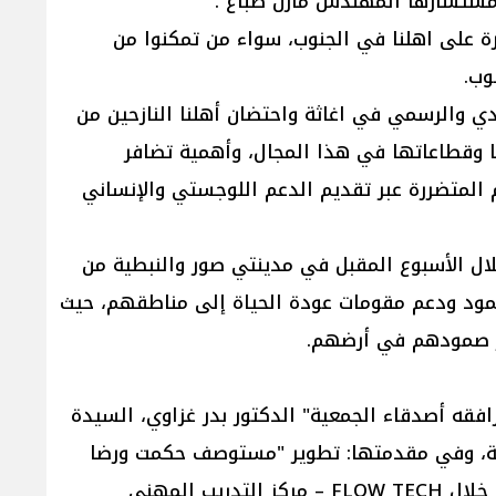
ر مستشارها المهندس مازن صباغ .
يرة على اهلنا في الجنوب، سواء من تمكنوا من
نوب.
دي والرسمي في اغاثة واحتضان أهلنا النازحين من
ا وقطاعاتها في هذا المجال، وأهمية تضافر
 المتضررة عبر تقديم الدعم اللوجستي والإنساني
لال الأسبوع المقبل في مدينتي صور والنبطية من
صمود ودعم مقومات عودة الحياة إلى مناطقهم، حيث
يز صمودهم في أرضهم.
HIS) برئاسة المهندس مازن رضا البزري، يرافقه أصدقاء الجمعية" الدكتور بدر غزاوي، السيدة
لجمعية، وفي مقدمتها: تطوير "مستوصف حكمت ورضا
البزري الخيري" في عبرا، تطوير حاضنة الأعمال FLOW على الكورنيش البحري، دعم الحرفيين والتدريب المهني من خلال FLOW TECH – مركز التدريب المهني