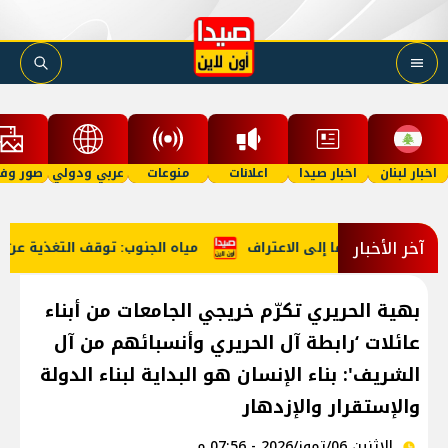
اخبار لبنان
اخبار صيدا
اعلانات
منوعات
عربي ودولي
صور وفي
آخر الأخبار
ودهما إلى الاعتراف
مياه الجنوب: توقف التغذية عن صيدا الاثنين..
بهية الحريري تكرّم خريجي الجامعات من أبناء
عائلات ‘رابطة آل الحريري وأنسبائهم من آل
الشريف': بناء الإنسان هو البداية لبناء الدولة
والإستقرار والإزدهار
الإثنين 06/تموز/2026 - 07:56 م