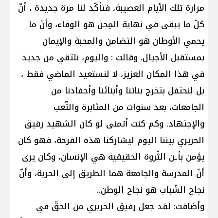
مرارة تلك الأيام العصيبة، فتأكّد لنا مرة جديدة ، أنّ
كلّ ما يبقى في نهاية المِحن هو الوفاء، وأنّ ما
يحمي الأوطان هو التضامن والمحبة والإيمان
بمستقبل الأجيال. وقالت : واليوم، نلتقي من جديد
في هذا المكان العزيز، لا لنستعيد الماضي فقط ،
بل لنحتفل بتخرج بناتنا وأبنائنا وأحفادنا من
الجامعات، بعد سنوات من المثابرة والتّعب
والإجتهاد. وكم كنت أتمنى لو كان الشهيد رفيق
الحريري بيننا اليوم ليشاركنا هذه الفرحة، فهو كان
يؤمن بأـن الثّروة الحقيقية هي الإنسان، وكان يرى
أنّ المدرسة والجامعة هما الطريق إلى الحرية، وأنّ
نجاح الشّباب هو نجاح الوطن..
وأضافت: لقد جعل رفيق الحريري من الحقّ في