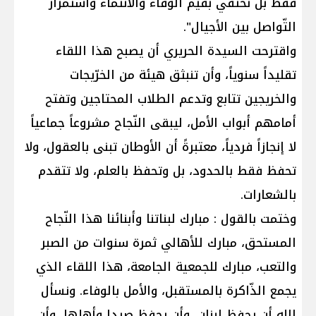
فقط بل نحتفي بقيم الوفاء والانتماء واستمرار
التّواصل بين الأجيال".
واقترحت السيدة الحريري أن يصبح هذا اللقاء
تقليداً سنوياً، وأن تنبثق هيئة من الخرّيجات
والخريجين تتابع وتدعم الطلاب المحتاجين وتفتح
أمامهم أبواب الأمل، ليبقى النّجاح مشروعاً جماعياً
لا إنجازاً فردياً، معتبرةً أن الأوطان تبنى بالعقول، ولا
تحفظ فقط بالحدود، بل وتحفظ بالعلم، ولا تتقدم
بالشعارات.
وختمت بالقول : مبارك لبناتنا وأبنائنا هذا النّجاح
المستحق، مبارك للأهالي ثمرة سنوات من الصبر
والتعب، مبارك للجمعية الجامعة، هذا اللقاء الذي
يجمع الذّاكرة بالمستقبل، والأمل بالوفاء. ونسأل
الله أن يحفظ لبنان، وأن يحفظ صيدا وأهلها، وأن