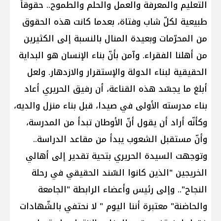
التعليم والمعرفة والعمل والحلم والطموح.. حقوقاً
طبيعية لكلّ شاب وفتاة، بعدما كانت هذه الحقوق
من المحرّمات وبعيدة المنال بالنسبة إلى الكثيرين
من أهلنا الفقراء. وآمن بأنّ بناء الإنسان هو البداية
الحقيقية لبناء الدولة والإستقرار والازدهار. ولعل
أبلغ ما يجسّد هذه القناعة، أن رفيق الحريري أعاد
بناء مدرسته الأولى في صيدا، قبل بناء منزل والديه،
وكأنّه أراد أن يقول أنّ الأوطان تبدأ من المدرسة،
وأنّ مستقبل الشعوب يبدأ من مقاعد الدراسة..
وتوجهت السيدة الحريري بتحية تقدير إلى أهالي
الخريجين "الذين كانوا السّند الحقيقي في رحلة
النجاح".. وإلى رئيس وأعضاء الرابطة "الجامعة
والحاضنة" معتبرة أننا اليوم " لا نحتفي بالشّهادات