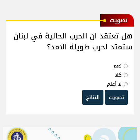
ﺗﺼﻮﻳﺖ
هل تعتقد ان الحرب الحالية في لبنان
ستمتد لحرب طويلة الامد؟
نعم
كلا
لا أعلم
تصويت
النتائج