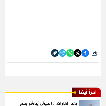
شارك
اقرأ أيضا
بعد الغارات... الجيش يُباشر بفتح