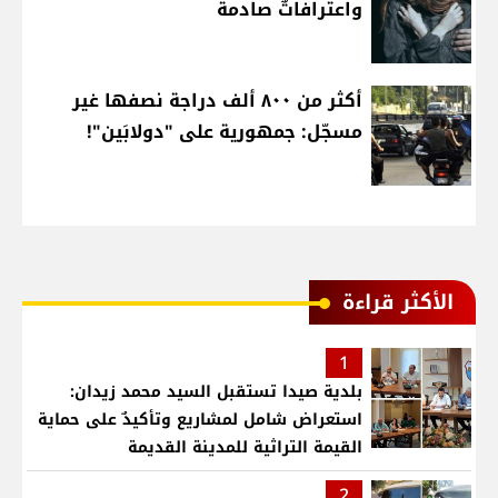
واعترافاتٌ صادمة
أكثر من ٨٠٠ ألف دراجة نصفها غير
مسجّل: جمهورية على "دولابَين"!
الأكثر قراءة
1
بلدية صيدا تستقبل السيد محمد زيدان:
استعراض شامل لمشاريع وتأكيدٌ على حماية
القيمة التراثية للمدينة القديمة
2