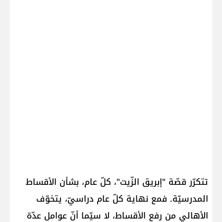
تتكرّر قصّة "إبريق الزّيت"، كلّ عام، بشأن الأقساط
المدرسيّة. فمع نهاية كلّ عام دراسيّ، يتخوّف
الأهالي من رفع الأقساط، لا سيّما أنّ عوامل عدّة