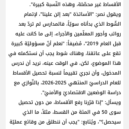
الأقساط غير محصّلة، وهذه النّسبة كبيرة".
ويقول نصر: "الأساتذة "بعد إلن علينا"، لإتمام
الشّوط الذي بدأناه سويّاً، فالمدارس لم تردّ بعد
رواتب وأجور المعلّمين والأجراء، إلى ما كانت عليه
قبل العام 2019"، مُضيفاً: "نعلم أنّ مسؤوليّة كبيرة
تقع على عاتقنا، وهناك شوط يجب أن نستكمله في
هذا الموضوع، لكن، في الوقت عينه، نريد أن ندرس
المدخول، وأن نجريَ تقييماً لنسبة تحصيل الأقساط
للعام الدراسيّ المنتهي 2025-2026، بالتّوازي مع
دراسة الوضعين الاقتصاديّ والأمنيّ".
ويسأل: "إذا قرّرنا رفع الأقساط، من دون تحصيل
سوى 50 في المئة من القسط، مثلاً، ما الذي
سيحصل؟"، ويُتابع: "يجب أن ننطلق من وقائع عمليّة