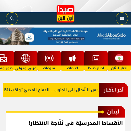
اخبار لبنان
اخبار صيدا
اعلانات
منوعات
عربي ودولي
صور وفي
آخر الأخبار
بالصّور: من الشّمال إلى الجنوب... الدفاع المدنيّ يُواكب تنظيف 
لبنان
الأقساط المدرسيّة في ثلّاجة الانتظار!