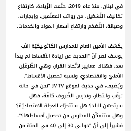
في لبنان، منذ عام 2019، حتّمت الزّيادة، كارتفاع
تكاليف التّشغيل، من رواتب المعلّمين، وإيجارات،
وصيانة، التّضخم وارتفاع أسعار المواد والخدمات.
يكشف الأمين العام للمدارس الكاثوليكيّة الأب
يوسف نصر أنّ "الحديث عن زيادة الأقساط لم يبدأ
بعد، فهناك معايير لاتّخاذ القرار، وهي الظّرفَيْن
الأمنيّ والاقتصاديّ، ونسبة تحصيل الأقساط".
ويُضيف، في حديث لموقع MTV: "نحن في حالة
ترقّب وانتظار، وندرس الظّروف كافّة، فهل
سيتحسّن البلد؟ هل ستتحرّك العجلة الاقتصاديّة؟
وهل ستتمكّن المدارس من تحصيل أقساطها؟"،
مُشيراً إلى أنّ "حوالى 30 إلى 40 في المئة من