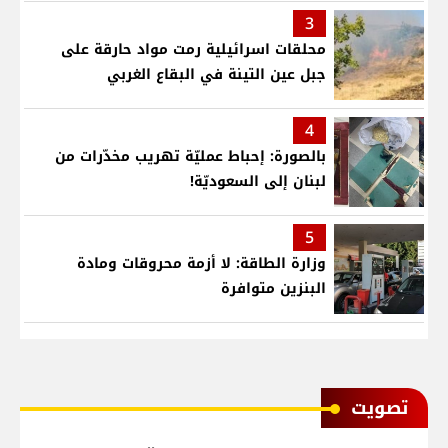
قلب لأطفال في مستشفى حمود الجامعي
3
محلقات اسرائيلية رمت مواد حارقة على
جبل عين التينة في البقاع الغربي
4
بالصورة: إحباط عمليّة تهريب مخدّرات من
لبنان إلى السعوديّة!
5
وزارة الطاقة: لا أزمة محروقات ومادة
البنزين متوافرة
ﺗﺼﻮﻳﺖ