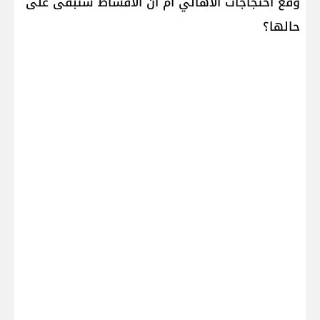
وقع احتجاجات الأهالي أم أنّ الأقساط ستبقى على
حالها؟