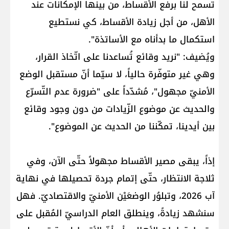
تسمح لنا برفع الأقساط، من بينها الإمكانات عند
الأهل، من أجل زيادة الأقساط، كي نستطيع
استكمال ما بدأناه مع الأساتذة".
ويُضيف: "نريد وقائع تُساعدنا على اتّخاذ القرار،
وهي غير متوفّرة حالياً، لا سيّما أنّ مستقبل الوضع
الأمنيّ مجهول"، مُشدّداً على "ضرورة عدم التّسرّع
والحديث عن موضوع الزّيادات من دون وجود وقائع
بين أيدينا، تمكّننا من الحديث عن الموضوع".
إذاً، يبقى مصير الأقساط مجهولاً حتّى الآن، وفي
ثلاجة الانتظار، حتّى إتمام جردة تحصيلها في نهاية
آب 2026، وتبلوُر الوضعَيْن الأمنيّ والاقتصاديّ. فهل
سنشهد زيادةً، وينطلق العام الدراسيّ المُقبل على