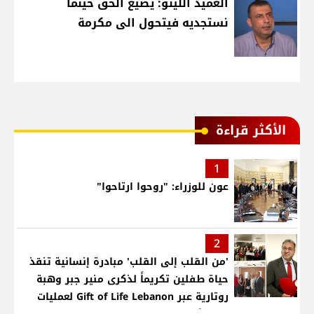
العميد اللينو: يضيع الحق حينما
نستجديه فيتحول الى مكرمة
الأكثر قراءة
1
عون للوزراء: "روحوا ارتاحوا"
2
'من القلب إلى القلب' مبادرة إنسانية تنقذ
حياة طفلين تكريماً لذكرى منير جبر وهبة
روتارية عبر Gift of Life Lebanon لعمليات