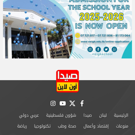
instagram
youtube
twitter
facebook
الرئيسية
لبنان
صيدا
شؤون فلسطينية
عربي دولي
منوعات
إقتصاد وأعمال
صحة وطب
تكنولوجيا
رياضة