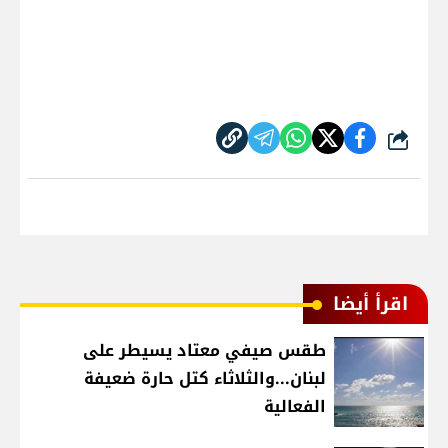
شارك
اقرأ أيضا
طقس صيفي معتاد يسيطر على
لبنان...والثلاثاء كتل حارة ضعيفة
الفعالية