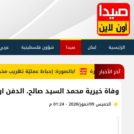
الرئيسية
لبنان
صيدا
شؤون فلسطينية
عربي
بنزين متوافرة
بالصورة: إحباط عمليّة تهريب مخدّرات من لبنان إلى السعوديّة!
آخر الأخبار
وفاة خيرية محمد السيد صالح، الدفن اربعة عص
الخميس 09/تموز/2026 - 01:24 م