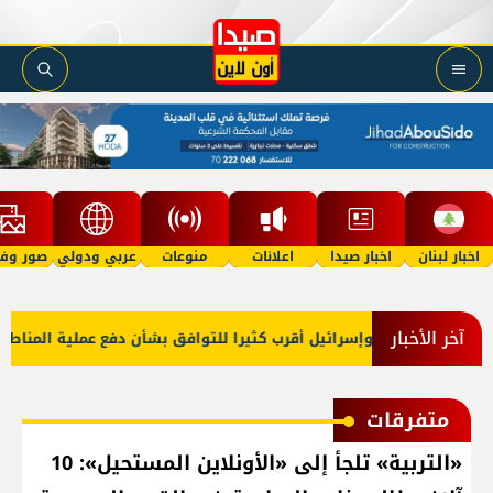
اخبار لبنان
اخبار صيدا
اعلانات
منوعات
عربي ودولي
صور وفي
آخر الأخبار
 أميركا: لبنان وإسرائيل أقرب كثيرا للتوافق بشأن دفع عملية المناطق ال
متفرقات
«التربية» تلجأ إلى «الأونلاين المستحيل»: 10