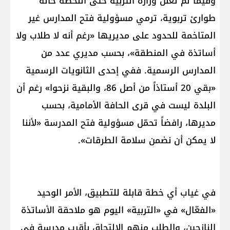
وفيما لم تعلن وزارة التربية حتى اللحظة حالة
طوارئ تربوية، ترمي مسؤولية فتح المدارس غير
المتاخمة للحدود على مديريها «رغم أنه لا طلاب ولا
أساتذة في المنطقة»، بحسب مديري عدد من
المدارس الرسمية. ففي إحدى الثانويات الرسمية
«بقي 20 أستاذاً من أصل 86، والبقية نزحوا» رغم أن
البلدة ليست في قرى الحافة الأمامية، بحسب
مديرها، رافضاً تحمّل مسؤولية فتح المدرسة «لأننا
لا يمكن أن نضمن سلامة الطرقات».
في غياب أي خطة قابلة للتطبيق، الأمر الوحيد
«الفعّال» في «التربية» اليوم هو ملاحقة الأساتذة
النازحين، والطلب منهم الالتحاق بأقرب مدرسة في