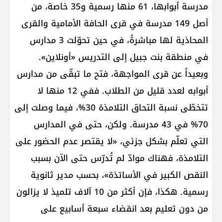
مدرسة أبوابها، 61 منها رسمية و35 خاصة، من
أصل 149 مدرسة في قرى الحافة الأمامية والقرى
المحاذية لها مباشرةً، في حين تحوّلت 3 مدارس
في منطقة بنت جبيل إلى التدريس «أونلاين».
وبعيداً عن قرى المواجهة، فتح ما تبقّى من مدارس
أبوابه لعدد قليل من الطلاب. ففي 12 منها لا
تتخطّى نسبة التحاق التلامذة 30%، فيما وصلت إلى
70% في 43 مدرسة. ولكن، حتى في المدارس
التي تعلّم بشكل جزئي، «لا يقتصر عدم الحضور على
التلامذة، فهناك موادّ لم تُدرّس حتى الآن بسبب
النقص الكبير في الأساتذة»، بحسب مدير ثانوية
رسمية. هكذا، فإن أكثر من 10 آلاف تلميذ لا يزالون
من دون تعليم بعد انقضاء سبعة أسابيع على