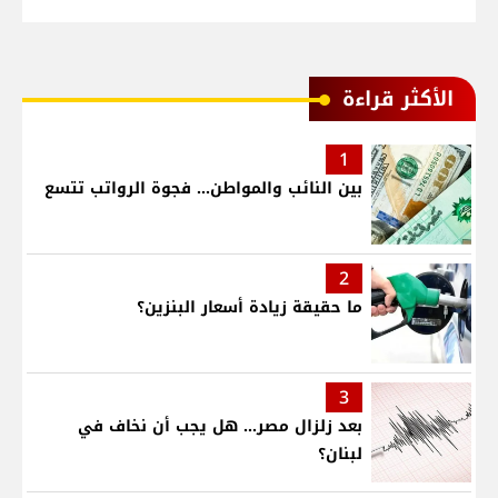
الأكثر قراءة
1
بين النائب والمواطن... فجوة الرواتب تتسع
2
ما حقيقة زيادة أسعار البنزين؟
3
بعد زلزال مصر... هل يجب أن نخاف في
لبنان؟