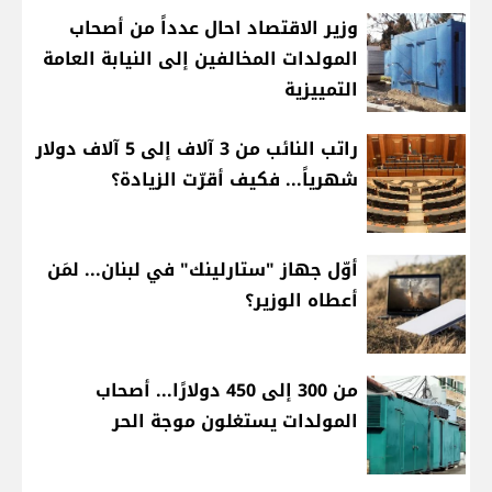
وزير الاقتصاد احال عدداً من أصحاب
المولدات المخالفين إلى النيابة العامة
التمييزية
راتب النائب من 3 آلاف إلى 5 آلاف دولار
شهرياً... فكيف أقرّت الزيادة؟
أوّل جهاز "ستارلينك" في لبنان... لمَن
أعطاه الوزير؟
من 300 إلى 450 دولارًا... أصحاب
المولدات يستغلون موجة الحر