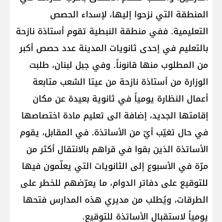
المنطقة التي نزحوا إليها، لإسداء الحصص
التعليمية. ففي منطقة النبطية تقوم أستاذة نازحة
بالتعليم في إحدى ثانويات المدينة عدد حصص أكبر
من المطلوب منها قانوناً. وفي جبل لبنان، طلبت
الوزارة من أستاذة نازحة من عيتا الشعب متابعة
أعمال النظارة يومياً في ثانوية بعيدة عن مكان
إقامتها الجديد، إضافة الى تعليم مادة اختصاصها
في حال تغيّب أيّ من الأساتذة. في المقابل، يقوم
الأساتذة الذين بقوا في قراهم بالانتقال أكثر من
مرّة في الأسبوع إلى الثانويات التي يعلّمون فيها
للتوقيع على دفاتر الدوام، ما يعرّضهم للخطر على
الطرقات، ويُطلب من مديري هذه المدارس فتحها
يومياً لاستقبال الأساتذة للتوقيع.