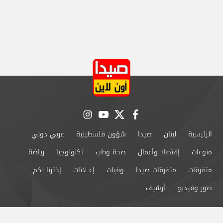
instagram
youtube
twitter
facebook
الرئيسية
لبنان
صيدا
شؤون فلسطينية
عربي دولي
منوعات
إقتصاد وأعمال
صحة وطب
تكنولوجيا
رياضة
متفرقات
متفرقات صيدا
وفيات
إعــلانات
إخترنا لكم
صور وفيديو
أرشيف
من نحن
سياسة الخصوصية
اتصل بنا