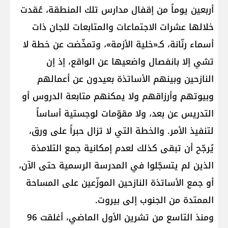
أربعين يوماً من إقفال مدارس تلك المنطقة، عُقدت
خلالها عشرات الاجتماعات والمتابعات للجان ذات
أسماء رنّانة، كـ«خلية الأزمة»، وتمخّضت عن خطة لا
تشي إلا بانفصال واضعيها عن الواقع، إذ إن
النازحين وبينهم الأساتذة بعيدون عن أعمالهم
وبيوتهم وأرزاقهم ولا يمكنهم متابعة الدروس أو
التدريس عن بعد، ولا مقوّمات لوجستية أساساً
لتنفيذ الأمر. والخطة التي لا تزال حبراً على ورق،
يُرجّح أن تبقى كذلك لعدم إمكانية جمع التلامذة
الذين لم يتسجّلوا في المدرسة الرسمية حتى الآن،
أو جمع الأساتذة النازحين الموزّعين على المساحة
الممتدة من الجنوب إلى بيروت.
ومنذ التاسع من تشرين الأول الماضي، أغلقت 96