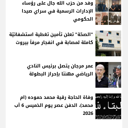
وفد من حزب الله جال على رؤساء
الإدارات الرسمية في سراي صيدا
الحكومي
"الصحّة" تعلن تأمين تغطية استشفائيّة
كاملة لمصابة في انفجار مرفأ بيروت
عمر مرجان يتصل برئيس النادي
الرياضي مهنئا بإحراز البطولة
وفاة الحاجة رقية محمد حموده (ام
محمد)، الدفن عصر يوم الخميس 6 آب
2026