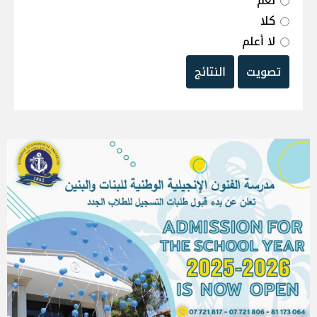
نعم
كلا
لا أعلم
تصويت
النتائج