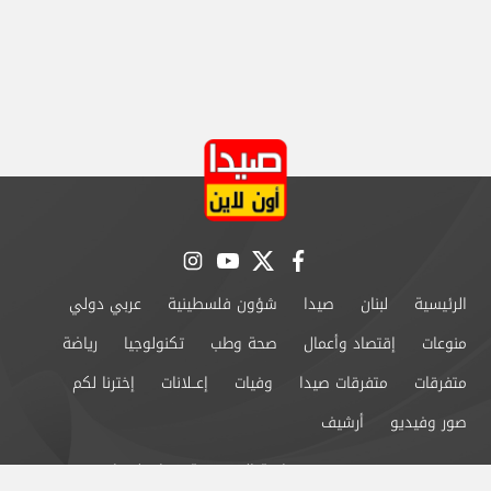
instagram
youtube
twitter
facebook
الرئيسية
لبنان
صيدا
شؤون فلسطينية
عربي دولي
منوعات
إقتصاد وأعمال
صحة وطب
تكنولوجيا
رياضة
متفرقات
متفرقات صيدا
وفيات
إعــلانات
إخترنا لكم
صور وفيديو
أرشيف
من نحن
سياسة الخصوصية
اتصل بنا