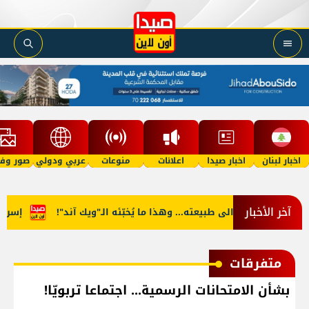
اخبار لبنان
اخبار صيدا
اعلانات
منوعات
عربي ودولي
صور وفي
آخر الأخبار
س آب يعود الى طبيعته... وهذا ما يُخبّئه الـ"ويك آند"!
إسرائيليّ
متفرقات
بشأن الامتحانات الرسمية... اجتماعا تربويّا!