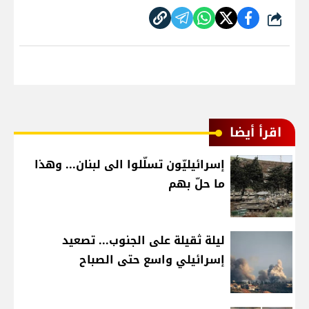
شارك
اقرأ أيضا
إسرائيليّون تسلّلوا الى لبنان... وهذا
ما حلّ بهم
ليلة ثقيلة على الجنوب... تصعيد
إسرائيلي واسع حتى الصباح