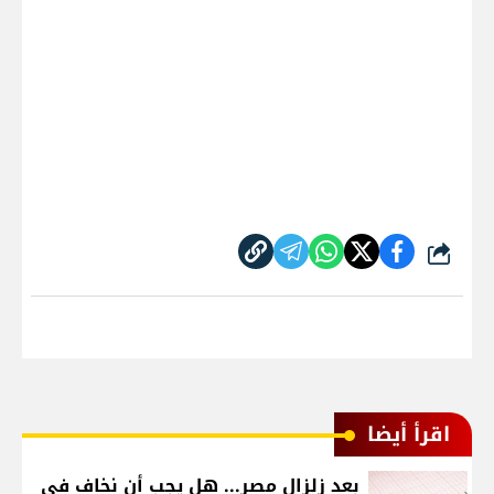
شارك
اقرأ أيضا
بعد زلزال مصر... هل يجب أن نخاف في