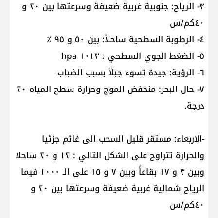
٣- الرياح: جنوبية غربية ضعيفة وسرعتها بين ٢٠ و
٤٠كم/س
٤- الرطوبة السطحية ساحلاً: بين ٥٠ و ٩٥ ٪؜
٥- الضغط الجوي السطحي : ١٠١٣ hpa
٦- الرؤية: جيدة تسوء جبلاً بسبب الضباب
٧- حال البحر: منخفض الموج وحرارة سطح المياه ٢٠
درجة.
-الاربعاء: مستقر قليل السحب الى غائم جزئيا
والحرارة تتراوح على الشكل التالي : ١٢ و ٢٠ ساحلا
وبين ٣ و ١٧ بقاعاً وبين ٧ و ١٥ على الـ ١٠٠٠ فيما
الرياح شمالية غربية ضعيفة وسرعتها بين ٢٠ و
٤٠كم/س