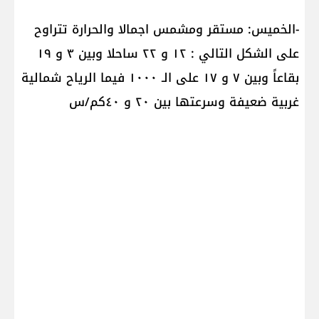
-الخميس: مستقر ومشمس اجمالا والحرارة تتراوح
على الشكل التالي : ١٢ و ٢٢ ساحلا وبين ٣ و ١٩
بقاعاً وبين ٧ و ١٧ على الـ ١٠٠٠ فيما الرياح شمالية
غربية ضعيفة وسرعتها بين ٢٠ و ٤٠كم/س