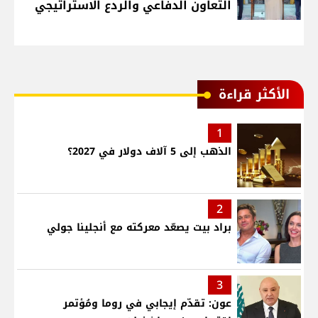
التعاون الدفاعي والردع الاستراتيجي
الأكثر قراءة
1
الذهب إلى 5 آلاف دولار في 2027؟
2
براد بيت يصعّد معركته مع أنجلينا جولي
3
عون: تقدّم إيجابي في روما ومُؤتمر