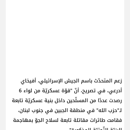
زعم المتحدّث باسم ​الجيش الإسرائيلي​، أفيخاي
أدرعي، في تصريح، أنّ "قوّة عسكريّة من لواء 6
رصدت عددًا من المسلّحين داخل بنية عسكريّة تابعة
لـ"​حزب الله​" في منطقة الجبين في ​جنوب لبنان​،
فقامت طائرات مقاتلة تابعة لسلاح الجوّ بمهاجمة