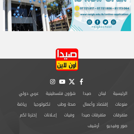
instagram
youtube
twitter
facebook
الرئيسية
لبنان
صيدا
شؤون فلسطينية
عربي دولي
منوعات
إقتصاد وأعمال
صحة وطب
تكنولوجيا
رياضة
متفرقات
متفرقات صيدا
وفيات
إعــلانات
إخترنا لكم
صور وفيديو
أرشيف