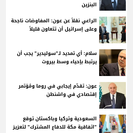
البنزين
الراعي نقلاً عن عون: المفاوضات ناجحة
وعلى إسرائيل أن تتعاون قليلاً
سلام: أي تمديد لـ"سوليدير" يجب أن
يرتبط بإحياء وسط بيروت
عون: تقدّم إيجابي في روما ومُؤتمر
إقتصادي في واشنطن
السعودية وتركيا وباكستان توقع
"اتفاقية مكة للدفاع المشترك" لتعزيز