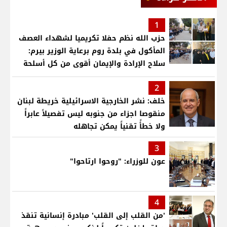
1
حزب الله نظم حفلا تكريميا لشهداء العصف
المأكول في بلدة روم برعاية الوزير بيرم:
سلاح الإرادة والإيمان أقوى من كل أسلحة
العالم .. ونريد الدولة التي تجمع اللبنانيين
2
خلف: نشر الخارجية الاسرائيلية خريطة لبنان
منقوصا اجزاء من جنوبه ليس تفصيلاً عابراً
ولا خطأً تقنياً يمكن تجاهله
3
عون للوزراء: "روحوا ارتاحوا"
4
'من القلب إلى القلب' مبادرة إنسانية تنقذ