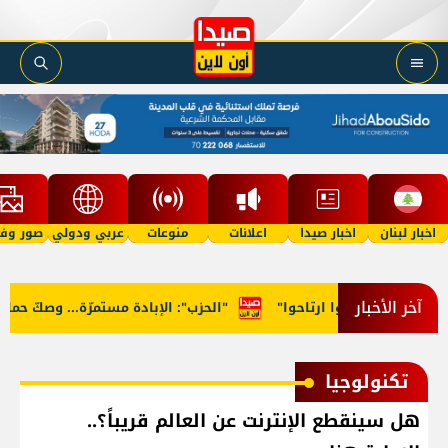
اخبار لبنان
اخبار صيدا
اعلانات
منوعات
عربي ودولي
صور وفي
آخر الأخبار
لوزراء: "روحوا ارتاحوا"
"الحزب": الإبادة مستمرّة... وصكّ حماية م
تكنولوجيا
هل سينقطع الإنترنت عن العالم قريباً؟..