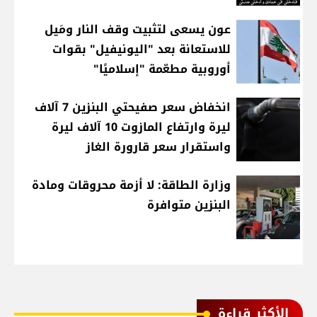
عون يسعى لتثبيت وقف النار ومَيل
للاستعانة بعد "اليونيفيل" بقوات
أوروبية مطعّمة "إسلاميًا"
انخفاض سعر صفيحتي البنزين 7 آلاف
ليرة وارتفاع المازوت 10 آلاف ليرة
واستقرار سعر قارورة الغاز
وزارة الطاقة: لا أزمة محروقات ومادة
البنزين متوافرة
الأكثر قراءة