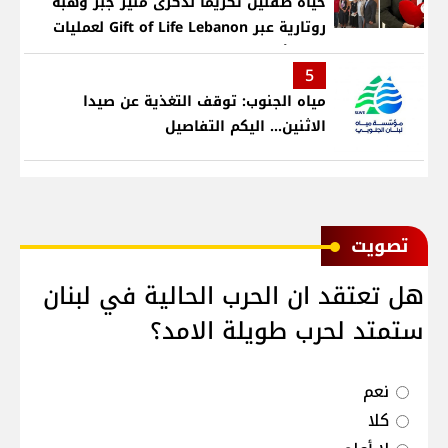
حياة طفلين تكريماً لذكرى منير جبر وهبة
روتارية عبر Gift of Life Lebanon لعمليات
قلب لأطفال في مستشفى حمود الجامعي
5
مياه الجنوب: توقف التغذية عن صيدا
الاثنين... اليكم التفاصيل
ﺗﺼﻮﻳﺖ
هل تعتقد ان الحرب الحالية في لبنان
ستمتد لحرب طويلة الامد؟
نعم
كلا