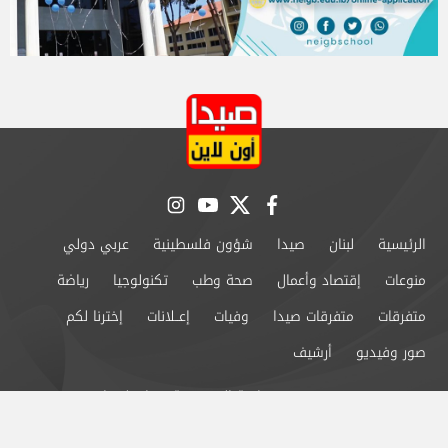
instagram
youtube
twitter
facebook
الرئيسية
لبنان
صيدا
شؤون فلسطينية
عربي دولي
منوعات
إقتصاد وأعمال
صحة وطب
تكنولوجيا
رياضة
متفرقات
متفرقات صيدا
وفيات
إعــلانات
إخترنا لكم
صور وفيديو
أرشيف
من نحن
سياسة الخصوصية
اتصل بنا
©2024 صيدا اون لاين All Rights Reserved.