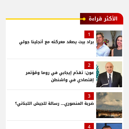
الأكثر قراءة
1
براد بيت يصعّد معركته مع أنجلينا جولي
2
عون: تقدّم إيجابي في روما ومُؤتمر
إقتصادي في واشنطن
3
ضربة المنصوري... رسالة للجيش اللبناني؟
4