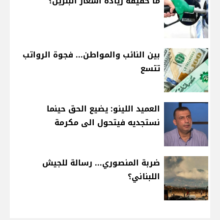
ما حقيقة زيادة أسعار البنزين؟
بين النائب والمواطن... فجوة الرواتب
تتسع
العميد اللينو: يضيع الحق حينما
نستجديه فيتحول الى مكرمة
ضربة المنصوري... رسالة للجيش
اللبناني؟