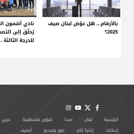
بالأرقام... هل عوّض لبنان صيف
نادي أشمون الر
2025؟
يُحلّق إلى التص
للدرجة الثالثة .
instagram
youtube
twitter
facebook
الرئيسية
لبنان
صيدا
شؤون فلسطينية
عربي 
إعــلانات
إخترنا لكم
صور وفيديو
أرشيف