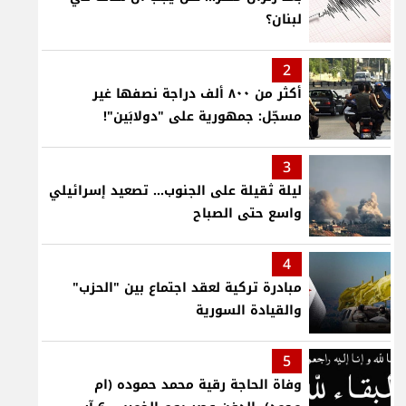
لبنان؟
2
أكثر من ٨٠٠ ألف دراجة نصفها غير
مسجّل: جمهورية على "دولابَين"!
3
ليلة ثقيلة على الجنوب... تصعيد إسرائيلي
واسع حتى الصباح
4
مبادرة تركية لعقد اجتماع بين "الحزب"
والقيادة السورية
5
وفاة الحاجة رقية محمد حموده (ام