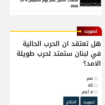
محمد)، الدفن عصر يوم الخميس 6 آب
2026
ﺗﺼﻮﻳﺖ
هل تعتقد ان الحرب الحالية
في لبنان ستمتد لحرب طويلة
الامد؟
نعم
كلا
لا أعلم
تصويت
النتائج