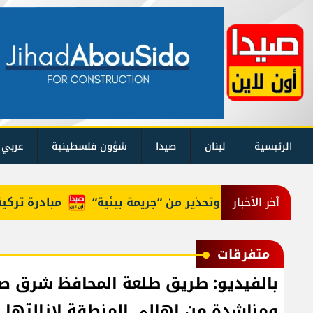
الرئيسية
لبنان
صيدا
شؤون فلسطينية
عربي 
ضب في عكار وتحذير من “جريمة بيئية“
مبادرة تركية لع
آخر الأخبار
متفرقات
بالفيديو: طريق طلعة المحافظ شرق صيد
ومناشدة من اهالي المنطقة لإزالتها ف