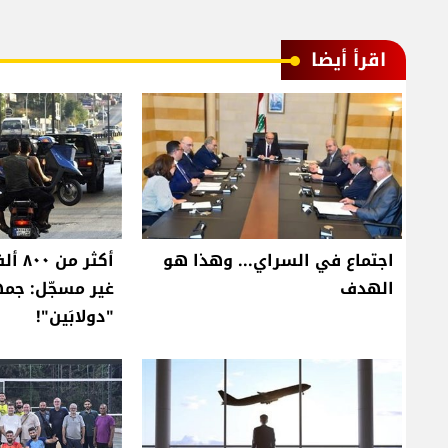
اقرأ أيضا
اجتماع في السراي... وهذا هو
أكثر 
الهدف
غير مسجّل: جم
"دولابَين"!