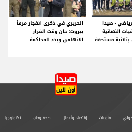
ياضي - صيدا
الحريري في ذكرى انفجار مرفأ
فيات النهائية
بيروت: حان وقت القرار
. بثلاثية مستحقة
الاتهامي وبدء المحاكمة
دولي
منوعات
إقتصاد وأعمال
صحة وطب
تكنولوجيا