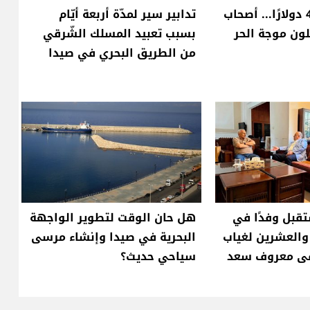
من 300 إلى 450 دولارًا... أصحاب
تدابير سير لمدّة أربعة أيّام
ون موجة الحر
بسبب تعبيد المسلك الشّرقي
من الطريق البحري في صيدا
قبل وفدًا في
هل حان الوقت لتطوير الواجهة
 والعشرين لغياب
البحرية في صيدا وإنشاء مرسى
ى معروف سعد
سياحي حديث؟