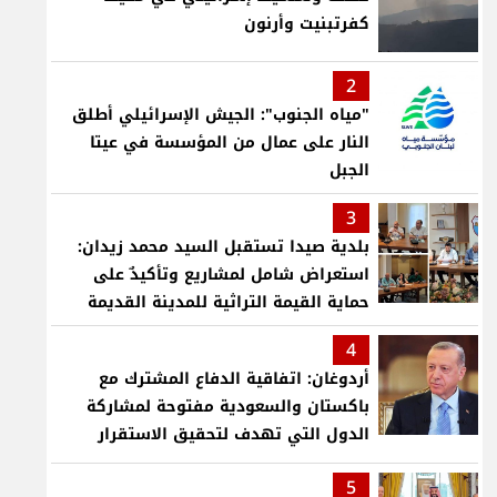
كفرتبنيت وأرنون
2
"مياه الجنوب": الجيش الإسرائيلي أطلق
النار على عمال من المؤسسة في عيتا
الجبل
3
بلدية صيدا تستقبل السيد محمد زيدان:
استعراض شامل لمشاريع وتأكيدٌ على
حماية القيمة التراثية للمدينة القديمة
4
أردوغان: اتفاقية الدفاع المشترك مع
باكستان والسعودية مفتوحة لمشاركة
الدول التي تهدف لتحقيق الاستقرار
بمنطقتنا
5