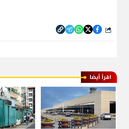
شارك
اقرأ أيضا