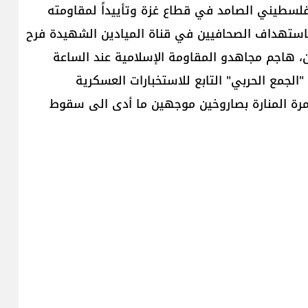
الفلسطيني الصامد في قطاع غزة وتأييداً لمقاومته
باستهداف الصحافيين في قناة الميادين الشهيدة فرح
، هاجم مجاهدو المقاومة الإسلامية عند ‏الساعة
ر يوم الثلاثاء 21-11-2023 قوة من "الجمع الحربي" التابع للاستخبارات العسكرية
مرة المنارة بصاروخين موجهين ما أدى الى سقوط