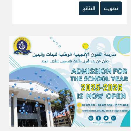
تصويت
النتائج