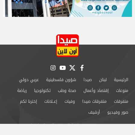
instagram
youtube
twitter
facebook
الرئيسية
لبنان
صيدا
شؤون فلسطينية
عربي دولي
منوعات
إقتصاد وأعمال
صحة وطب
تكنولوجيا
رياضة
متفرقات
متفرقات صيدا
وفيات
إعــلانات
إخترنا لكم
صور وفيديو
أرشيف
من نحن
سياسة الخصوصية
اتصل بنا