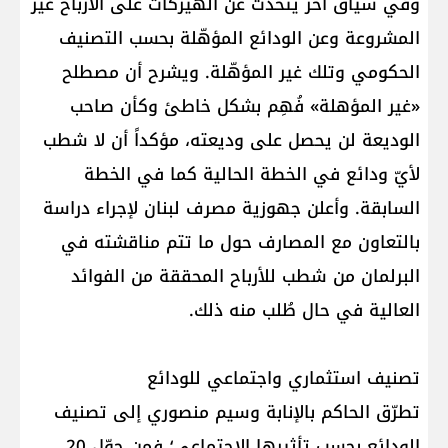
وفي سياق آخر يتحدث عن الهيركات على الأرباح غير
المشروعة وعن الودائع المؤهّلة بحسب التصنيف
الحكومي وتلك غير المؤهّلة. ويشرح أن مصطلح
«غير المؤهلة» فُهِم بشكل خاطئ وكأن صاحب
الوديعة لن يحصل على وديعته، مؤكداً أن لا شطب
لأيّ ودائع في الخطة الحالية كما في الخطة
السابقة. وأعلن جهوزية مصرف لبنان لإجراء دراسة
بالتعاون مع المصارف حول ما تتم مناقشته في
البرلمان من شطب للأرباح المحققة من الفوائد
العالية في حال طُلب منه ذلك.
تصنيف استثماري واجتماعي للودائع
تطرّق الحاكم بالإنابة وسيم منصوري إلى تصنيف
الودائع بحسب تأثيرها الاجتماعي؛ فمن حوّل 20