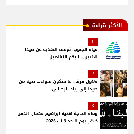
الأكثر قراءة
1
مياه الجنوب: توقف التغذية عن صيدا
الاثنين... اليكم التفاصيل
2
«لأوّل مرّة… ما منكون سوا»… تحية من
صيدا إلى زياد الرحباني
3
وفاة الحاجة هدية ابراهيم مهتار، الدفن
ظهر يوم الاحد 9 آب 2026