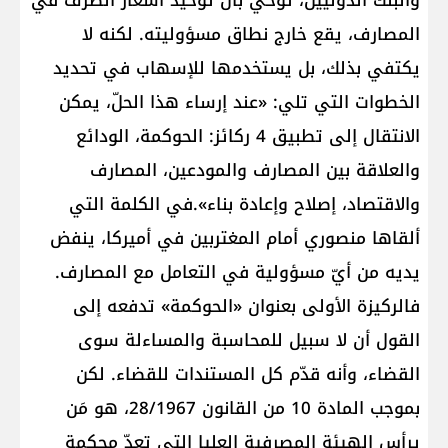
والبنك الدوليين، توحي بأن توحيد أسعار الصرف في
المصارف، يقع خارج نطاق مسؤوليته. لكنه لا
يكتفي بذلك، بل يستخدمها للإسهاب في تحديد
الخطوات التي تلي: «عند إرساء هذا الحلّ، يمكن
الانتقال إلى تطبيق 4 ركائز: الحوكمة، الودائع
والعلاقة بين المصارف والمودعين، المصارف
والاقتصاد، إصلاح وإعادة بناء».في الكلمة التي
ألقاها منصوري أمام المغتربين في أميركا، ينفض
يديه من أيّ مسؤولية في التعامل مع المصارف.
فالركيزة الأولى بعنوان «الحوكمة» تدفعه إلى
القول أن لا سبيل للمحاسبة والمساءلة سوى
القضاء، وأنه قدّم كل المستندات للقضاء. لكن
بموجب المادة 10 من القانون 28/1967، هو مَن
يرأس الهيئة المصرفية العليا التي تعدّ محكمة