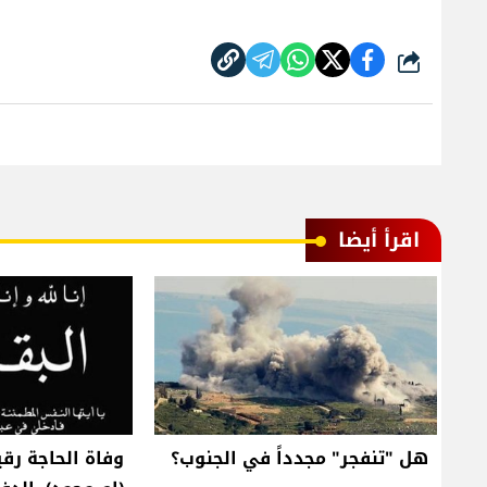
شارك
اقرأ أيضا
هل "تنفجر" مجدداً في الجنوب؟
وفاة الحاجة رق