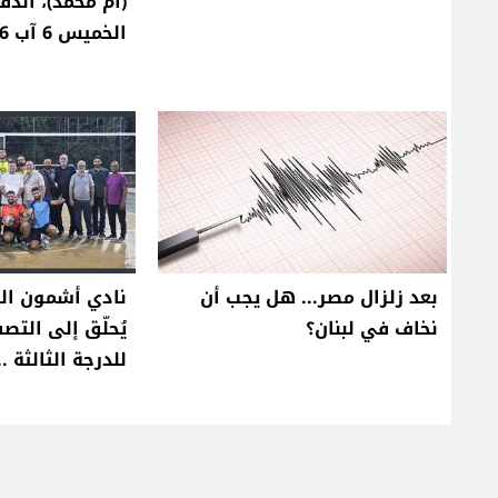
(ام محمد)، الد
الخميس 6 آب 2026
بعد زلزال مصر... هل يجب أن
نادي أشمون الر
نخاف في لبنان؟
يُحلّق إلى التص
للدرجة الثالثة .