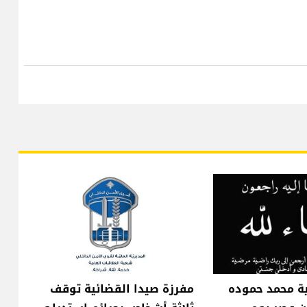
ية محمد حموده
مفرزة صيدا القضائية توقف