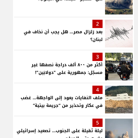
2
بعد زلزال مصر... هل يجب أن نخاف في
لبنان؟
3
أكثر من ٨٠٠ ألف دراجة نصفها غير
مسجّل: جمهورية على "دولابَين"!
4
ملف النفايات يعود إلى الواجهة… غضب
في عكار وتحذير من “جريمة بيئية“
5
ليلة ثقيلة على الجنوب... تصعيد إسرائيلي