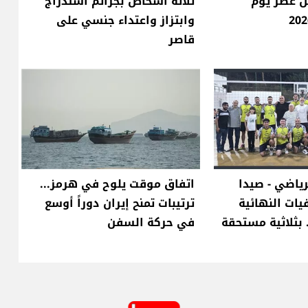
فن عصر يوم
ثلاثة أشخاص بجرائم استدراج
وابتزاز واعتداء جنسي على
قاصر
ياضي - صيدا
اتفاق موقت يلوح في هرمز...
فيات النهائية
ترتيبات تمنح إيران دوراً أوسع
. بثلاثية مستحقة
في حركة السفن