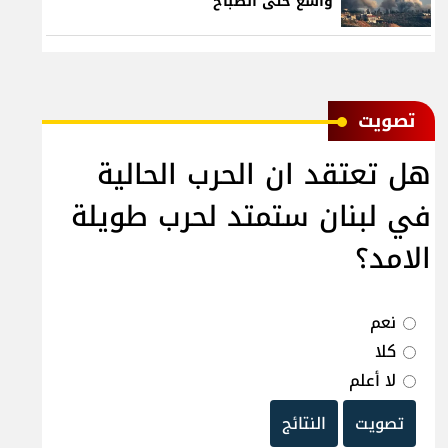
واسع حتى الصباح
ﺗﺼﻮﻳﺖ
هل تعتقد ان الحرب الحالية
في لبنان ستمتد لحرب طويلة
الامد؟
نعم
كلا
لا أعلم
تصويت
النتائج