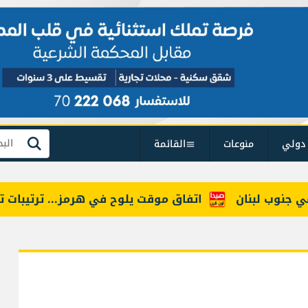
دولي
منوعات
القائمة
بحث
اتفاق موقت يلوح في هرمز... ترتيبات تمنح إ