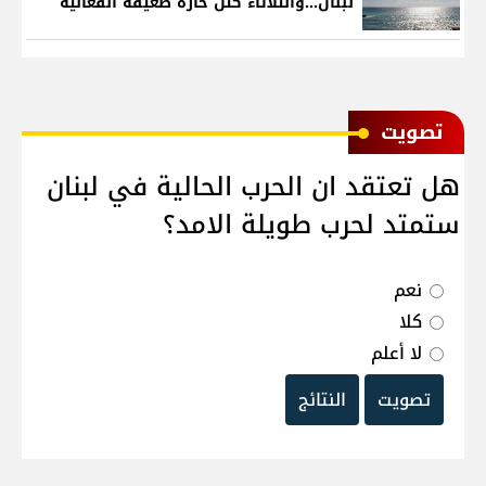
لبنان...والثلاثاء كتل حارة ضعيفة الفعالية
ﺗﺼﻮﻳﺖ
هل تعتقد ان الحرب الحالية في لبنان
ستمتد لحرب طويلة الامد؟
نعم
كلا
لا أعلم
تصويت
النتائج