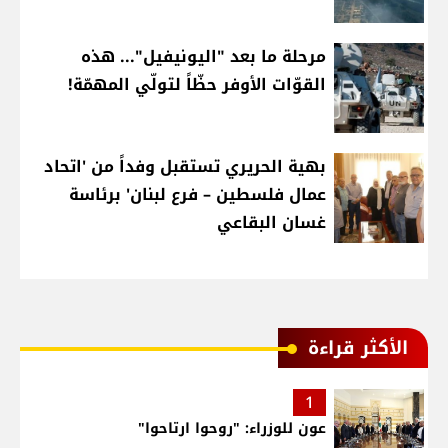
مرحلة ما بعد "اليونيفيل"... هذه
القوّات الأوفر حظّاً لتولّي المهمّة!
بهية الحريري تستقبل وفداً من 'اتحاد
عمال فلسطين – فرع لبنان' برئاسة
غسان البقاعي
الأكثر قراءة
1
عون للوزراء: "روحوا ارتاحوا"