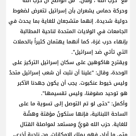
مع "حزب الله"، وقال: "من الواضح أن حزب الله
وحركة حماس يشعران بأن إسرائيل تتعرض لضغوط
دولية شديدة. إنهما متشجعان للغاية بما يحدث في
الجامعات في الولايات المتحدة لناحية المطالبة
بإنهاء حرب غزة، كما أنهما يهتمان كثيراً بالحملات
التي تأتي ضد إسرائيل".
ويقترح هاكوهين على سكان إسرائيل التركيز على
الوحدة، وقال: "علينا أن نثبت أن شعب إسرائيل متحدٌ
وليس خيوط عنكبوت. يجب أن يكون جهدنا الأكبر
هو توحيد صفوفنا، وليس تقسيمها".
وأكمل: "حتى لو تم التوصل إلى تسوية ما على
الساحة اللبنانية، فإنها ستكونُ مؤقتة وهشّة
للغاية. حزب الله قويٌّ ومستعد لمواصلة القتال
متى ما أراد، فهو يملك الإمكانات. من ناحية أخرى،