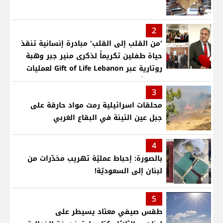
2
'من القلب إلى القلب' مبادرة إنسانية تنقذ
حياة طفلين تكريماً لذكرى منير جبر وهبة
روتارية عبر Gift of Life Lebanon لعمليات
قلب لأطفال في مستشفى حمود الجامعي
3
محلقات اسرائيلية رمت مواد حارقة على
جبل عين التينة في البقاع الغربي
4
بالصورة: إحباط عمليّة تهريب مخدّرات من
لبنان إلى السعوديّة!
5
طقس صيفي معتاد يسيطر على