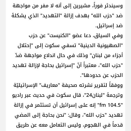
وسيندثر فوراً، مشيرين إلى أنه لا مفر من مواجهة
ضد "حزب الله" بهدف إزالة "التهديد" الذي يشكلهُ
ضد إسرائيل.
وفي السياق، دعا عضو "الكنيست" عن حزب
"الصهيونية الدينية" تسفي سكوت إلى "إحتلال
أجزاء من لبنان" وذلك في حال اندلاع مواجهة ضدّ
"حزب الله"، معتبراً أنّ "إسرائيل بحاجة لإزالة تهديد
الحزب عن حدودها".
ووفقاً لتقرير نشرته صحيفة "معاريف" الإسرائيليّة
وترجمهُ "لبنان24"، قال سكوت في حديث عبر راديو
"104.5 fm" إنه على إسرائيل أن تستثمر في إزالة
تهديد "حزب الله"، وقال: "نحن بحاجة إلى المضي
قدماً في الهجوم، وليس التعامل معه عن طريق