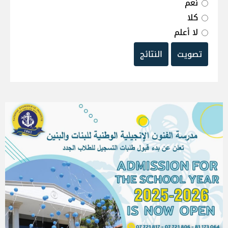
نعم
كلا
لا أعلم
تصويت
النتائج