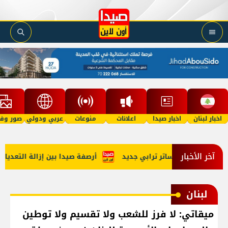
اخبار لبنان
اخبار صيدا
اعلانات
منوعات
عربي ودولي
صور وفي
آخر الأخبار
 التجريبية: ساتر ترابي جديد
أرصفة صيدا بين إزالة التعديات وتط
لبنان
ميقاتي: لا فرز للشعب ولا تقسيم ولا توطين