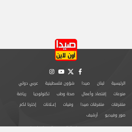
instagram
youtube
twitter
facebook
الرئيسية
لبنان
صيدا
شؤون فلسطينية
عربي دولي
منوعات
إقتصاد وأعمال
صحة وطب
تكنولوجيا
رياضة
متفرقات
متفرقات صيدا
وفيات
إعــلانات
إخترنا لكم
صور وفيديو
أرشيف
من نحن
سياسة الخصوصية
اتصل بنا