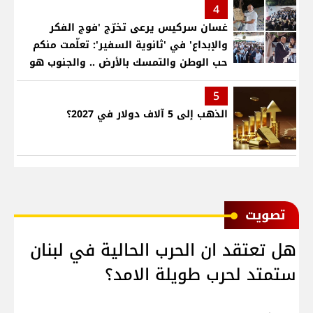
4
غسان سركيس يرعى تخرّج 'فوج الفكر
والإبداع' في 'ثانوية السفير': تعلّمت منكم
حب الوطن والتمسك بالأرض .. والجنوب هو
عزة وكرامة لبنان
5
الذهب إلى 5 آلاف دولار في 2027؟
ﺗﺼﻮﻳﺖ
هل تعتقد ان الحرب الحالية في لبنان
ستمتد لحرب طويلة الامد؟