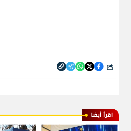
شارك
اقرأ أيضا