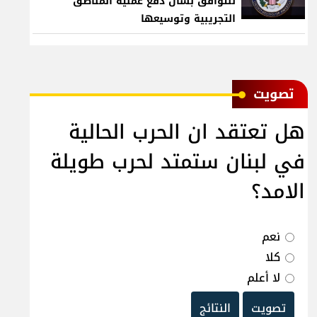
للتوافق بشأن دفع عملية المناطق
التجريبية وتوسيعها
ﺗﺼﻮﻳﺖ
هل تعتقد ان الحرب الحالية
في لبنان ستمتد لحرب طويلة
الامد؟
نعم
كلا
لا أعلم
تصويت
النتائج