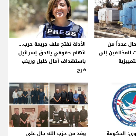
حال عدداً من
الأدلة تفتح ملف جريمة حرب...
 المخالفين إلى
اتهام حقوقي يلاحق إسرائيل
لتمييزية
باستهداف آمال خليل وزينب
فرج
وي: الحكومة
وفد من حزب الله جال على