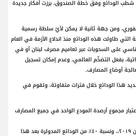
ى شطب الودائع وفق خطة الصندوق، برزت أفكار جديدة
الفوري، ومن جهة ثانية لا يمكن لأيّ سلطة رسمية
 التي طاولت هذه الودائع منذ اندلاع الأزمة في العام
القاسي على السحوبات عبر تعاميم مصرف لبنان أو في
ية، بفعل التضخّم العالمي، وعدم إمكان تسجيل
الجة أوضاع المصارف.
ديد هذا الودائع خلال فترات متفاوتة، وتقوم في
اعتبار مجموع أرصدة المودع الواحد في جميع المصارف
- حسم نسبة ٢٠٪ من الودائع المدولرة قبل ١٧ تشرين ٢٠١٩،، ونسبة ٤٠٪ من الودائع المدولرة بعد هذا