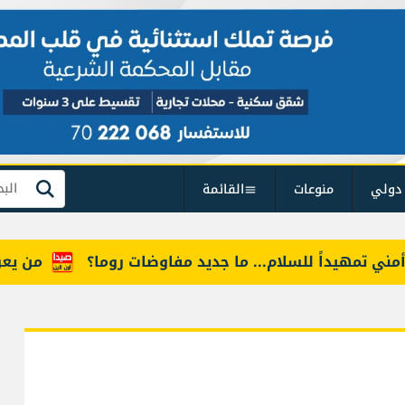
دولي
منوعات
القائمة
بحث
مهيداً للسلام... ما جديد مفاوضات روما؟
من يعرف "أم