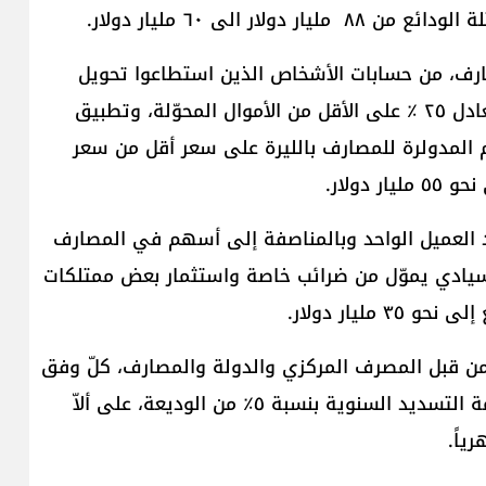
 الى ٦٠ مليار دولار.
ارف، من حسابات الأشخاص الذين استطاعوا تحويل
قسم من ودائعهم إلى الخارج بعد ١٧ / ١٠ / ٢٠١٩ تعادل ٢٥ ٪ على الأقل من الأموال المحوّلة، وتطبيق
المدولرة للمصارف بالليرة على سعر أقل من سعر
دولار.
 ٣ ملايين دولار من رصيد العميل الواحد وبالمناصفة إلى أسهم في المصارف
يادي يموّل من ضرائب خاصة واستثمار بعض ممتلكات
ليار دولار.
ائع المتبقية أي ال٣٥ مليار دولار من قبل المصرف المركزي والدولة والمصارف، كلّ وفق
نسبة مسؤولية معينة يتمّ التوافق عليها، وتحدد قيمة التسديد السنوية بنسبة ٥٪ من الوديعة، على ألاّ