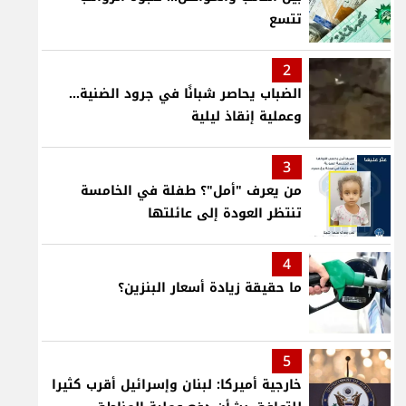
تتسع
2
الضباب يحاصر شبانًا في جرود الضنية...
وعملية إنقاذ ليلية
3
من يعرف "أمل"؟ طفلة في الخامسة
تنتظر العودة إلى عائلتها
4
ما حقيقة زيادة أسعار البنزين؟
5
خارجية أميركا: لبنان وإسرائيل أقرب كثيرا