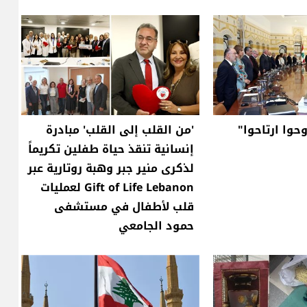
وحوا ارتاحوا"
'من القلب إلى القلب' مبادرة
إنسانية تنقذ حياة طفلين تكريماً
لذكرى منير جبر وهبة روتارية عبر
Gift of Life Lebanon لعمليات
قلب لأطفال في مستشفى
حمود الجامعي