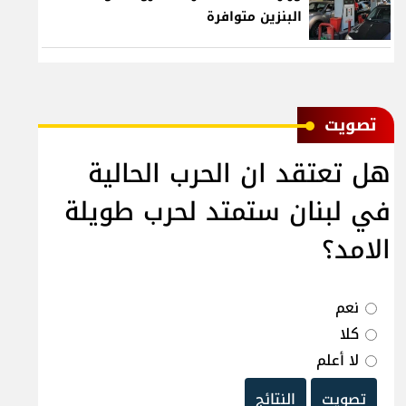
البنزين متوافرة
ﺗﺼﻮﻳﺖ
هل تعتقد ان الحرب الحالية
في لبنان ستمتد لحرب طويلة
الامد؟
نعم
كلا
لا أعلم
تصويت
النتائج