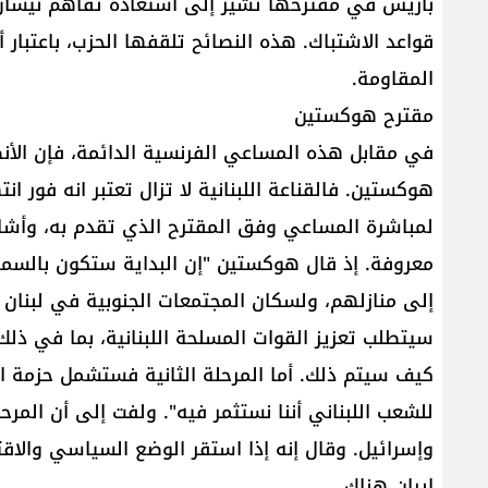
قواعد الاشتباك. هذه النصائح تلقفها الحزب، باعتبار
المقاومة.
مقترح هوكستين
في مقابل هذه المساعي الفرنسية الدائمة، فإن الأن
هوكستين. فالقناعة اللبنانية لا تزال تعتبر انه فور 
لمباشرة المساعي وفق المقترح الذي تقدم به، وأشار
معروفة. إذ قال هوكستين "إن البداية ستكون بالسما
إلى منازلهم، ولسكان المجتمعات الجنوبية في لبنان ب
سيتطلب تعزيز القوات المسلحة اللبنانية، بما في ذلك
كيف سيتم ذلك. أما المرحلة الثانية فستشمل حزمة اق
للشعب اللبناني أننا نستثمر فيه". ولفت إلى أن المرحل
وإسرائيل. وقال إنه إذا استقر الوضع السياسي والا
إيران هناك.