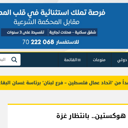
دولي
منوعات
القائمة
بحث
 'اتحاد عمال فلسطين – فرع لبنان' برئاسة غسان البقاعي
هوكستين.. بانتظار غزة