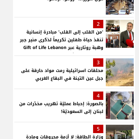
2
'من القلب إلى القلب' مبادرة إنسانية
تنقذ حياة طفلين تكريماً لذكرى منير جبر
وهبة روتارية عبر Gift of Life Lebanon
لعمليات قلب لأطفال في مستشفى حمود
3
الجامعي
محلقات اسرائيلية رمت مواد حارقة على
جبل عين التينة في البقاع الغربي
4
بالصورة: إحباط عمليّة تهريب مخدّرات من
لبنان إلى السعوديّة!
5
وزارة الطاقة: لا أزمة محروقات ومادة