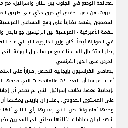
لمعالجة الوضع في الجنوب بين لبنان واسرائيل، مع م
لبيروت، من دون تحقيق أي خرق جدّي على طريق المسا
المضمون يشهد تضارباً على وقع المساعي الفرنسية ل
للقمة الأميركية - الفرنسية بين الرئيسين جو بايدن وإ
في الموازاة أيضاً، كان وزير الخارجية اللبناني عبد ا
إطار استكمال المباحثات مع فرنسا حول الورقة التي 
الحرص على الدور الفرنسي
يتعاطى الفرنسيون بإيجابية تتضمن إصراراً على استمرار 
أعلنت فرنسا أن التعديلات والملاحظات التي قدمها لب
بإيجابية معها، بخلاف إسرائيل التي لم تقدم أي إجاب
على المستوى الحدودي، باعتبار أن باريس يمكنها أن تك
وحدها أمام واشنطن، التي يعتبرها رأي لبناني أنها غال
شهد لبنان نقاشات تخللتها نصائح الى المعنيين بضرو