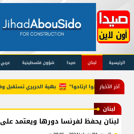
الرئيسية
لبنان
صيدا
شؤون فلسطينية
عربي 
وزراء: "روحوا ارتاحوا"
بهية الحريري تستقبل وفداً من
آخر الأخبار
لبنان
لبنان يحفظ لفرنسا دورها ويعتمد على 