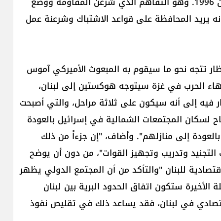
باريس في مقترحها تشير إلى استعادة تفاهم نيسان 1996. وهو التفاهم الذي شرعن المقاومة ووضع
 أنه يريد المحافظة على قواعد الاشتباك وشرعنة عمل
ظار تتجه نحو ما سيقوم به المبعوث الأميركي آموس
انتهاء الحرب في غزة سيتوجه هوكستين إلى لبنان،
 فيه إلى أنه سيكون على ثلاثة مراحل، والتي أصبحت
ح لسكان المجتمعات الشمالية في إسرائيل بالعودة
العودة إلى منازلهم". وأضاف، "إن جزءاً من ذلك
 التجنيد وتدريب وتجهيز القوات"، من دون أن يوضح
تصادية للبنان "والتأكد من أن المجتمع الدولي يظهر
ة الأخيرة ستكون اتفاق الحدود البرية بين لبنان
قتصادي في لبنان، فقد يساعد ذلك في تقليص نفوذ