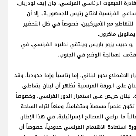
غادرة المبعوث الرئاسي الفرنسي، جان إيف لودريان،
عي الفرنسية لانتاج رئيس للجمهورية.. إلا أن
لتقاطع مع الأميركيين، خصوصاً في ظل التحضير
يمانويل ماكرون.
لله بو حبيب يزور باريس ويلتقي نظيره الفرنسي، في
قدّمت لمعالجة الوضع في الجنوب.
الاضطلاع بدور لبناني، إما رئاسياً وإما حدودياً. وقد
نان على الورقة الفرنسية تُظهر أن لبنان يتعاطى
ة. لبنان حريص على استمرار الدور الفرنسي، وخصوصاً
ون عنصراً مسهلاً ومتضامناً، ومنعاً لترك الساحة
باً ما تراعي المصالح الإسرائيلية. في هذا الإطار،
رة استعادة الاهتمام الفرنسي حدودياً، خصوصاً أن