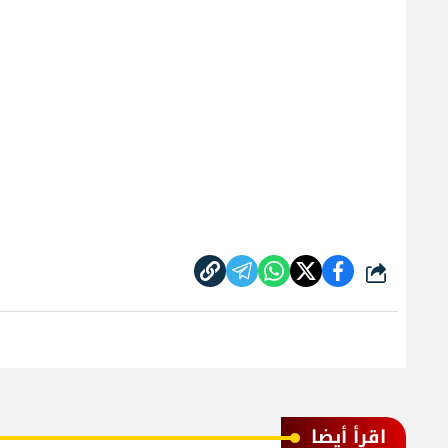
شارك
اقرأ أيضا