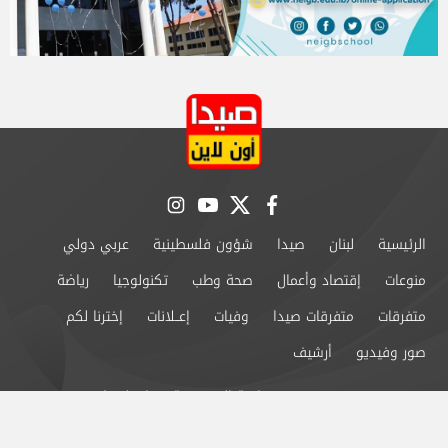
instagram
youtube
twitter
facebook
الرئيسية
لبنان
صيدا
شؤون فلسطينية
عربي دولي
منوعات
إقتصاد وأعمال
صحة وطب
تكنولوجيا
رياضة
متفرقات
متفرقات صيدا
وفيات
إعــلانات
إخترنا لكم
صور وفيديو
أرشيف
من نحن
سياسة الخصوصية
اتصل بنا
©2024 صيدا اون لاين All Rights Reserved.