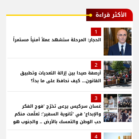
الأكثر قراءة
1
الحجار: المرحلة ستشهد عملاً أمنياً مستمراً
2
أرصفة صيدا بين إزالة التعديات وتطبيق
القانون... كيف نحافظ على ما بدأ؟
3
غسان سركيس يرعى تخرّج 'فوج الفكر
والإبداع' في 'ثانوية السفير': تعلّمت منكم
حب الوطن والتمسك بالأرض .. والجنوب هو
عزة وكرامة لبنان
4