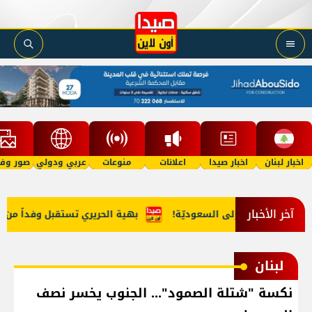
اخبار لبنان
اخبار صيدا
اعلانات
منوعات
عربي ودولي
صور وفي
آخر الأخبار
رات من لبنان إلى السعوديّة!
بهية الحريري تستقبل وفداً من 'اتحا
لبنان
نكسة "شتلة الصمود"... الجنوب يخسر نصف