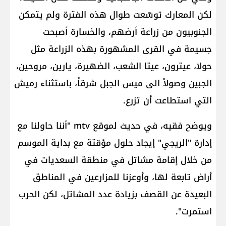
لكن المعارك توسّعت طوال هذه الفترة ولم يتمكن
الجنوبيون من زراعة أرضهم، والخسارة أصبحت
جسيمة في القرى المشهورة بهذه الزراعة مثل
حولا، عيترون، عيتا الشعب، الضهيرة، يارين، مروحين،
الجبين وصولاً الى ميس الجبل شرقاً، باستثناء رميش
التي استطاعت أن تزرع.
ويوضح فقيه، في حديث لموقع mtv "أننا حاولنا مع
إدارة "الريجي" إيجاد حلول مؤقتة مع بداية الموسم
من خلال إقامة مشاتل في منطقة السعديات في
أراض تابعة لها، وأوعزنا للمزارعين في المناطق
البعيدة عن القصف بزيادة عدد المشاتل، لكن الحرب
استمرت".