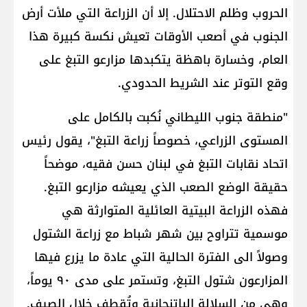
الحروب وظلم الاحتلال. إلا أن الزراعة التي ملأت أرض
الجنوب في أصعب الأوقات تعيش نكسة كبيرة هذا
العام، وخسارة باهظة يتكبدها مزارعو التبغ على
وقع التوتر عند الشريط الحدودي.
"منطقة جنوب الليطاني نُكبت بالكامل على
المستوى الزراعي، خصوصاً زراعة التبغ"، يقول رئيس
اتحاد نقابات التبغ في لبنان حسن فقيه، موضحاً
حقيقة الوضع الصعب الذي يعيشه مزارعو التبغ.
فهذه الزراعة البيتية العائلية المتوارثة هي
موسمية تتراوح بين شهر شباط مع زراعة الشتول
وصولاً الى الفترة الحالية التي عادة ما يزرع فيها
المزارعون شتول التبغ، وتستمر على مدى ٩٠ يوماً،
وهي من السلالة الباتنجانية وتُقطف خلال الصيف.