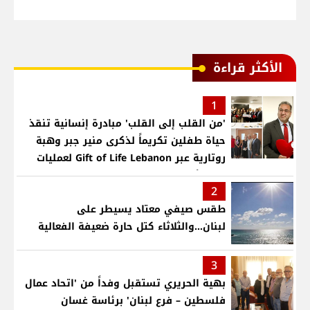
الأكثر قراءة
1
'من القلب إلى القلب' مبادرة إنسانية تنقذ
حياة طفلين تكريماً لذكرى منير جبر وهبة
روتارية عبر Gift of Life Lebanon لعمليات
قلب لأطفال في مستشفى حمود الجامعي
2
طقس صيفي معتاد يسيطر على
لبنان...والثلاثاء كتل حارة ضعيفة الفعالية
3
بهية الحريري تستقبل وفداً من 'اتحاد عمال
فلسطين – فرع لبنان' برئاسة غسان