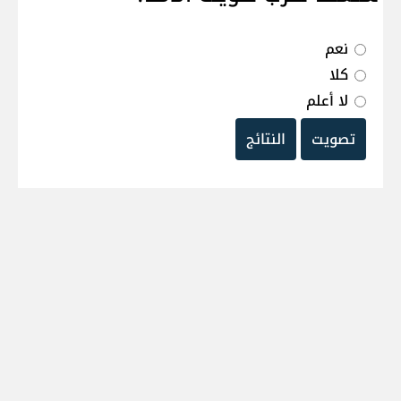
نعم
كلا
لا أعلم
تصويت
النتائج