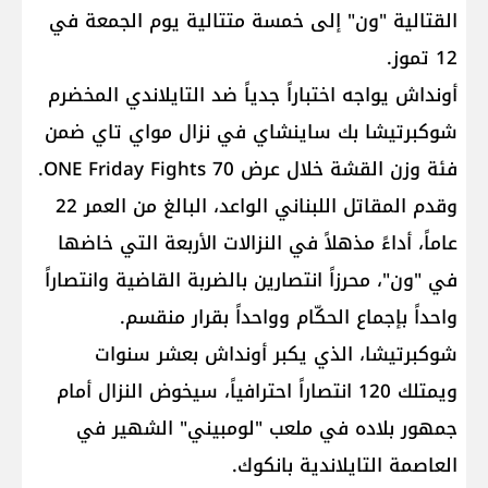
القتالية "ون" إلى خمسة متتالية يوم الجمعة في
12 تموز.
أونداش يواجه اختباراً جدياً ضد التايلاندي المخضرم
شوكبرتيشا بك ساينشاي في نزال مواي تاي ضمن
فئة وزن القشة خلال عرض ONE Friday Fights 70.
وقدم المقاتل اللبناني الواعد، البالغ من العمر 22
عاماً، أداءً مذهلاً في النزالات الأربعة التي خاضها
في "ون"، محرزاً انتصارين بالضربة القاضية وانتصاراً
واحداً بإجماع الحكّام وواحداً بقرار منقسم.
شوكبرتيشا، الذي يكبر أونداش بعشر سنوات
ويمتلك 120 انتصاراً احترافياً، سيخوض النزال أمام
جمهور بلاده في ملعب "لومبيني" الشهير في
العاصمة التايلاندية بانكوك.