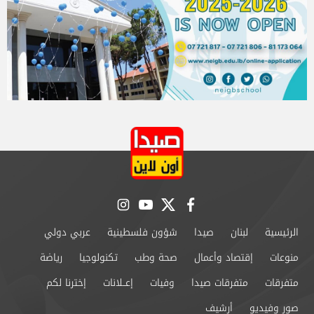
instagram
youtube
twitter
facebook
الرئيسية
لبنان
صيدا
شؤون فلسطينية
عربي دولي
منوعات
إقتصاد وأعمال
صحة وطب
تكنولوجيا
رياضة
متفرقات
متفرقات صيدا
وفيات
إعــلانات
إخترنا لكم
صور وفيديو
أرشيف