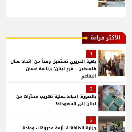
الأكثر قراءة
1
بهية الحريري تستقبل وفداً من 'اتحاد عمال
فلسطين – فرع لبنان' برئاسة غسان
البقاعي
2
بالصورة: إحباط عمليّة تهريب مخدّرات من
لبنان إلى السعوديّة!
3
وزارة الطاقة: لا أزمة محروقات ومادة