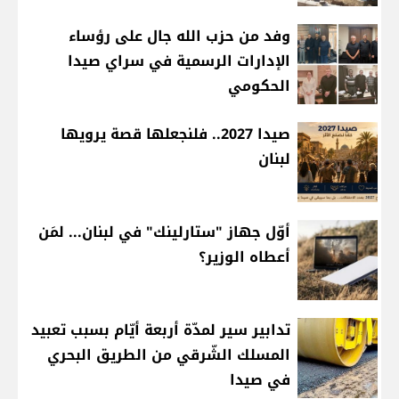
وفد من حزب الله جال على رؤساء
الإدارات الرسمية في سراي صيدا
الحكومي
صيدا 2027.. فلنجعلها قصة يرويها
لبنان
أوّل جهاز "ستارلينك" في لبنان... لمَن
أعطاه الوزير؟
تدابير سير لمدّة أربعة أيّام بسبب تعبيد
المسلك الشّرقي من الطريق البحري
في صيدا