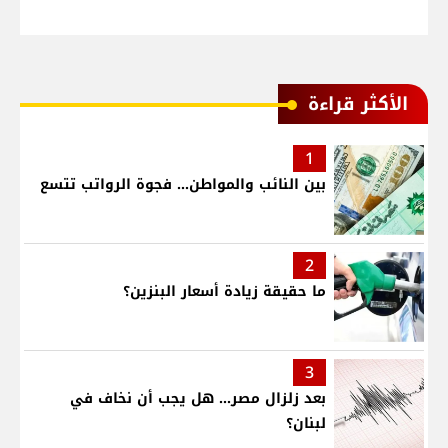
الأكثر قراءة
1
بين النائب والمواطن... فجوة الرواتب تتسع
2
ما حقيقة زيادة أسعار البنزين؟
3
بعد زلزال مصر... هل يجب أن نخاف في
لبنان؟