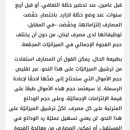
قبل عامين، عند تحضير خطّة التعافي، أو قبل أربع
سنوات، عند وضع خطّة لازارد. باختصار، خفّضت
المصارف إلتزاماتها، وخفّضت –في المقابل-
توظيفاتها لدى مصرف لبنان، من دون أن يختلف
حجم الفجوة الإجمالي في الميزانيّات المجمّعة.
بطبيعة الحال، يمكن القول أن المصارف استفادت
من ترشيق الميزانيّات على هذا النحو، عبر تقليص
حجم الأموال التي ستحتاج إلى ضخّها لاحقًا لإعادة
الرسملة. إذ سيعتمد حجم هذه الأموال طبعًا على
قيمة الإلتزامات الإجماليّة، وعلى حجم الودائع
المترتبة على كل مصرف. لكنّ ترشيق الميزانيّة على
هذا النحو، لن يعني تسهيل عمليّة رد الودائع في
المستقبل، أو تمكين المصارف من معالجة الفجوة