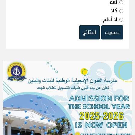
نعم
كلا
لا أعلم
تصويت
النتائج