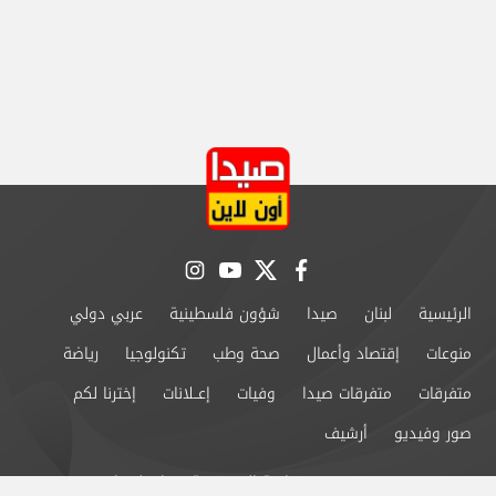
instagram
youtube
twitter
facebook
الرئيسية
لبنان
صيدا
شؤون فلسطينية
عربي دولي
منوعات
إقتصاد وأعمال
صحة وطب
تكنولوجيا
رياضة
متفرقات
متفرقات صيدا
وفيات
إعــلانات
إخترنا لكم
صور وفيديو
أرشيف
من نحن
سياسة الخصوصية
اتصل بنا