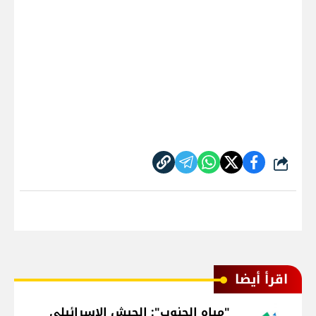
شارك
اقرأ أيضا
"مياه الجنوب": الجيش الإسرائيلي