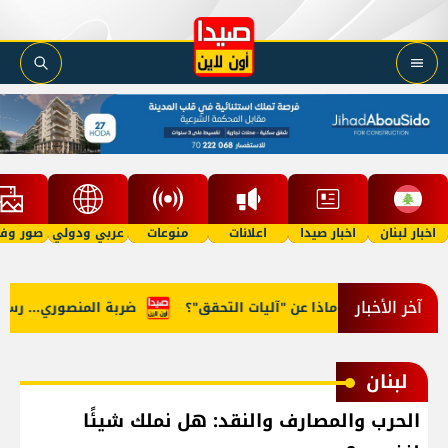
اخبار لبنان
اخبار صيدا
اعلانات
منوعات
عربي ودولي
صور وفي
آخر الأخبار
 روما... وماذا عن "آليات التحقق"؟
ضربة المنصوري... رسالة للج
لبنان
الحرب والمصارف والنقد: هل نملك شيئًا