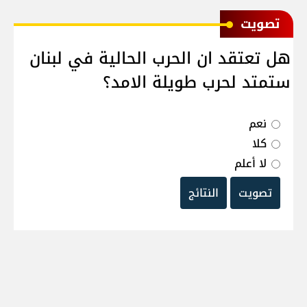
ﺗﺼﻮﻳﺖ
هل تعتقد ان الحرب الحالية في لبنان
ستمتد لحرب طويلة الامد؟
نعم
كلا
لا أعلم
تصويت
النتائج