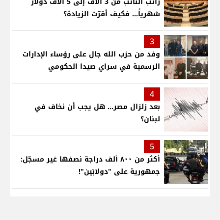
راتب النائب من 3 آلاف إلى 5 آلاف دولار
شهرياً... فكيف أقرّت الزيادة؟
3
وفد من حزب الله جال على رؤساء الإدارات
الرسمية في سراي صيدا الحكومي
4
بعد زلزال مصر... هل يجب أن نخاف في
لبنان؟
5
أكثر من ٨٠٠ ألف دراجة نصفها غير مسجّل:
جمهورية على "دولابَين"!