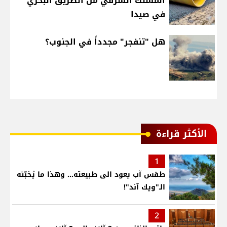
المسلك الشّرقي من الطريق البحري
في صيدا
هل "تنفجر" مجدداً في الجنوب؟
الأكثر قراءة
1
طقس آب يعود الى طبيعته... وهذا ما يُخبّئه
الـ"ويك آند"!
2