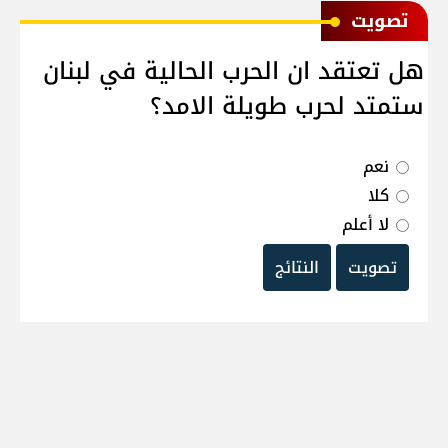
ﺗﺼﻮﻳﺖ
هل تعتقد ان الحرب الحالية في لبنان
ستمتد لحرب طويلة الامد؟
نعم
كلا
لا أعلم
تصويت
النتائج