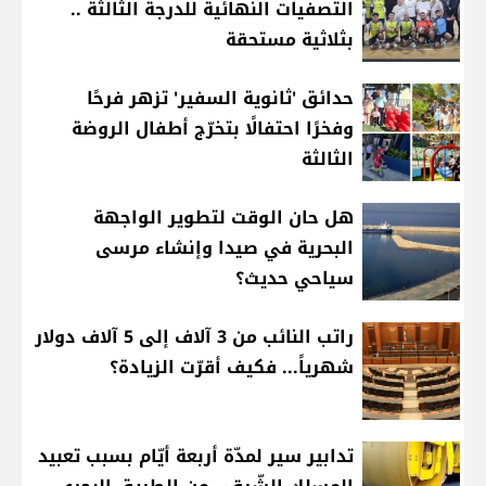
التصفيات النهائية للدرجة الثالثة ..
بثلاثية مستحقة
حدائق 'ثانوية السفير' تزهر فرحًا
وفخرًا احتفالًا بتخرّج أطفال الروضة
الثالثة
هل حان الوقت لتطوير الواجهة
البحرية في صيدا وإنشاء مرسى
سياحي حديث؟
راتب النائب من 3 آلاف إلى 5 آلاف دولار
شهرياً... فكيف أقرّت الزيادة؟
تدابير سير لمدّة أربعة أيّام بسبب تعبيد